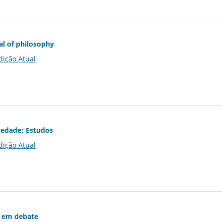
al of philosophy
dição Atual
iedade: Estudos
dição Atual
 em debate