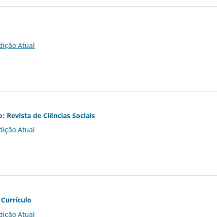
dição Atual
o: Revista de Ciências Sociais
dição Atual
 Currículo
dição Atual