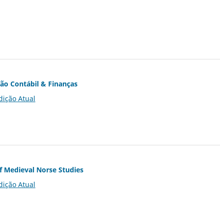
ção Contábil & Finanças
dição Atual
of Medieval Norse Studies
dição Atual