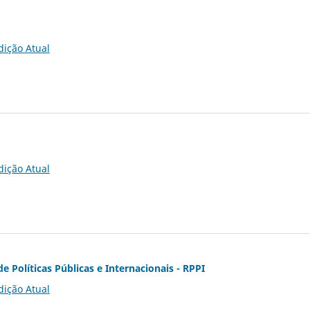
dição Atual
dição Atual
de Políticas Públicas e Internacionais - RPPI
dição Atual