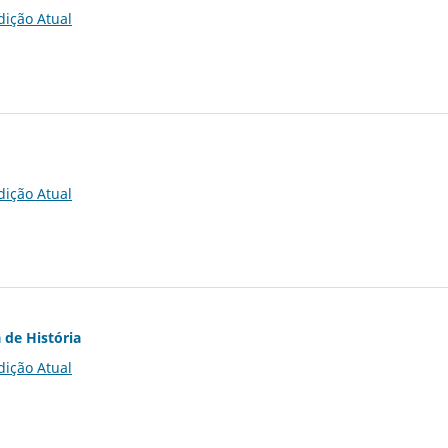
dição Atual
dição Atual
 de História
dição Atual