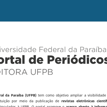
ral da Paraíba (UFPB)
tem como objetivo ampliar a visibilidade
tituição por meio da publicação de
revistas eletrônicas científ
vinculados à UFPB. O portal promove o
acesso aberto à inform