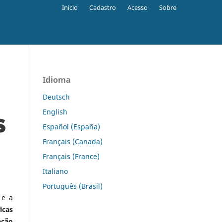
Inicio
Cadastro
Acesso
Sobre
Idioma
Deutsch
English
Español (España)
Français (Canada)
Français (France)
Italiano
Português (Brasil)
 e a
icas
ação