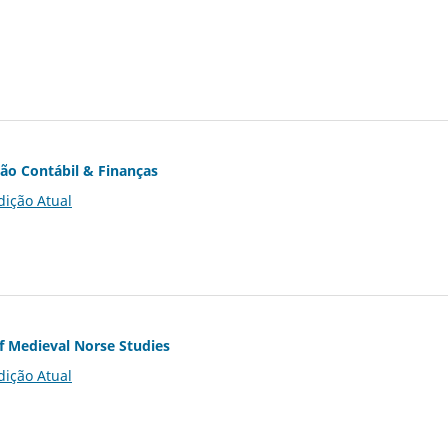
ção Contábil & Finanças
dição Atual
of Medieval Norse Studies
dição Atual