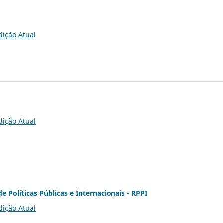
dição Atual
dição Atual
de Políticas Públicas e Internacionais - RPPI
dição Atual