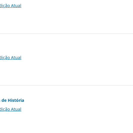
dição Atual
dição Atual
 de História
dição Atual