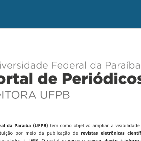
ral da Paraíba (UFPB)
tem como objetivo ampliar a visibilidade
tituição por meio da publicação de
revistas eletrônicas científ
vinculados à UFPB. O portal promove o
acesso aberto à inform