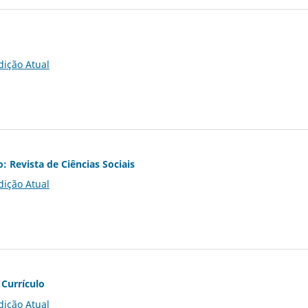
dição Atual
o: Revista de Ciências Sociais
dição Atual
 Currículo
dição Atual