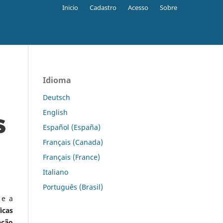
Inicio
Cadastro
Acesso
Sobre
Idioma
Deutsch
English
Español (España)
Français (Canada)
Français (France)
Italiano
Português (Brasil)
 e a
icas
ação