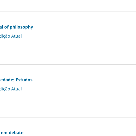
al of philosophy
dição Atual
iedade: Estudos
dição Atual
 em debate