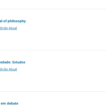
al of philosophy
dição Atual
iedade: Estudos
dição Atual
 em debate