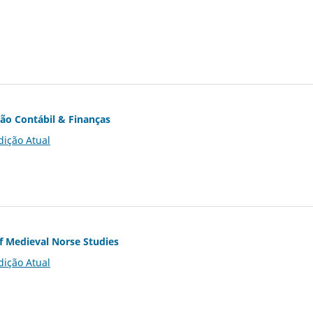
ção Contábil & Finanças
dição Atual
of Medieval Norse Studies
dição Atual