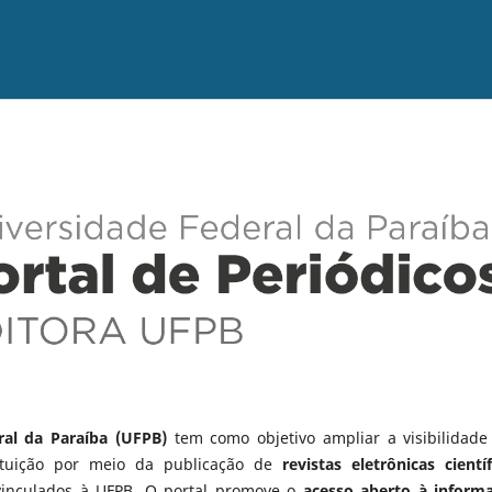
ral da Paraíba (UFPB)
tem como objetivo ampliar a visibilidade
tituição por meio da publicação de
revistas eletrônicas científ
vinculados à UFPB. O portal promove o
acesso aberto à inform