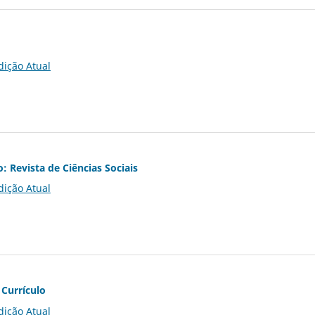
dição Atual
o: Revista de Ciências Sociais
dição Atual
 Currículo
dição Atual