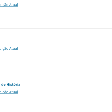
dição Atual
dição Atual
 de História
dição Atual