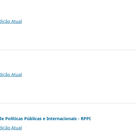
dição Atual
dição Atual
de Políticas Públicas e Internacionais - RPPI
dição Atual