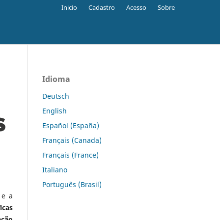
Inicio
Cadastro
Acesso
Sobre
Idioma
Deutsch
English
Español (España)
Français (Canada)
Français (France)
Italiano
Português (Brasil)
 e a
icas
ação