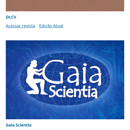
DLCV
Acessar revista
Edição Atual
Gaia Scientia