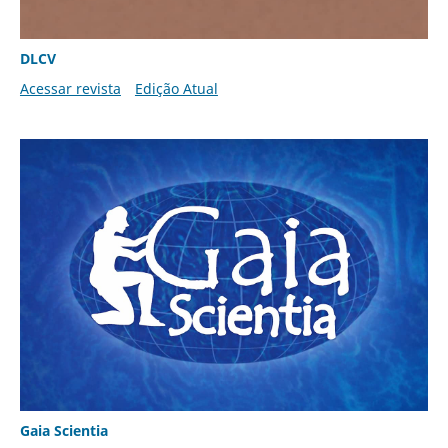
DLCV
Acessar revista
Edição Atual
Gaia Scientia