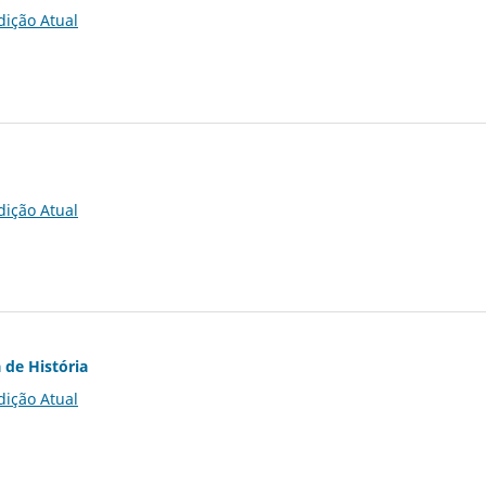
dição Atual
dição Atual
 de História
dição Atual