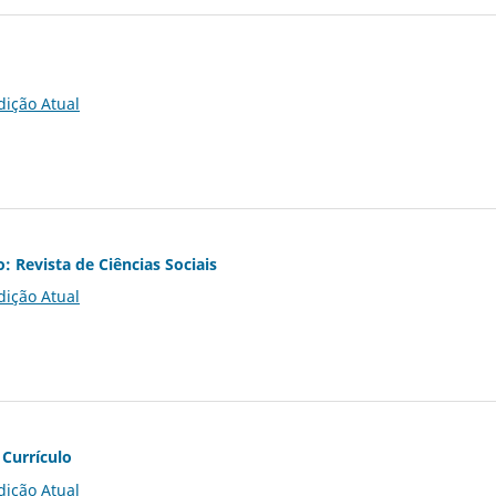
dição Atual
o: Revista de Ciências Sociais
dição Atual
 Currículo
dição Atual