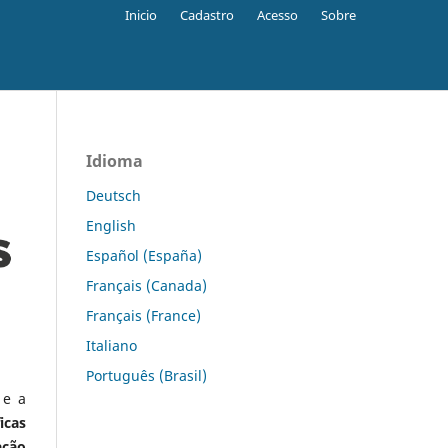
Inicio
Cadastro
Acesso
Sobre
Idioma
Deutsch
English
Español (España)
Français (Canada)
Français (France)
Italiano
Português (Brasil)
 e a
icas
ação