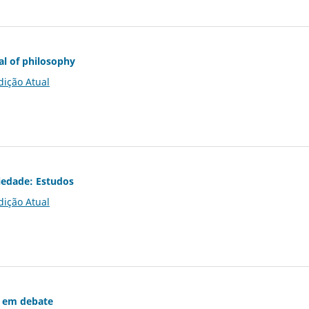
al of philosophy
dição Atual
iedade: Estudos
dição Atual
 em debate