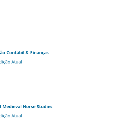
ção Contábil & Finanças
dição Atual
of Medieval Norse Studies
dição Atual