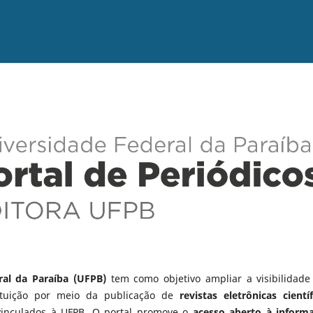
ral da Paraíba (UFPB)
tem como objetivo ampliar a visibilidade
tituição por meio da publicação de
revistas eletrônicas científ
vinculados à UFPB. O portal promove o
acesso aberto à inform