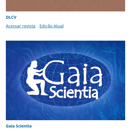
DLCV
Acessar revista
Edição Atual
Gaia Scientia