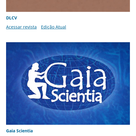
DLCV
Acessar revista
Edição Atual
Gaia Scientia