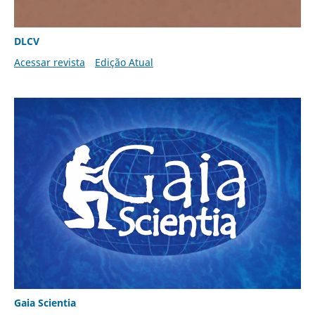
DLCV
Acessar revista
Edição Atual
Gaia Scientia