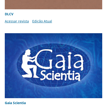
DLCV
Acessar revista
Edição Atual
Gaia Scientia