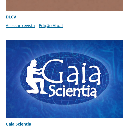
DLCV
Acessar revista
Edição Atual
Gaia Scientia