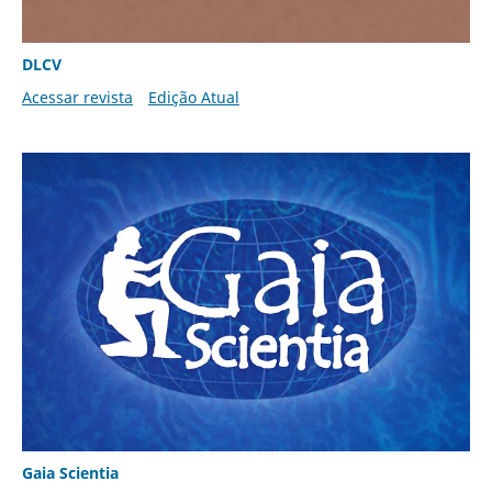
DLCV
Acessar revista
Edição Atual
Gaia Scientia