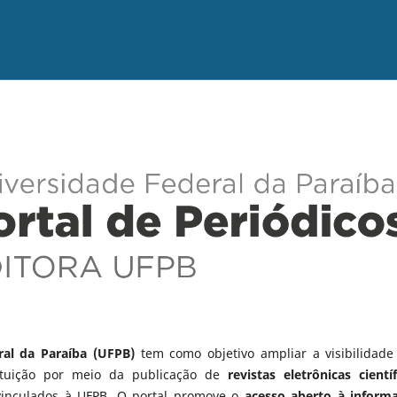
ral da Paraíba (UFPB)
tem como objetivo ampliar a visibilidade
tituição por meio da publicação de
revistas eletrônicas científ
vinculados à UFPB. O portal promove o
acesso aberto à inform