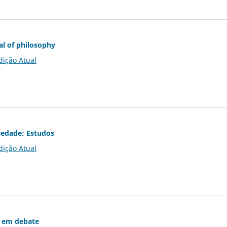
al of philosophy
dição Atual
iedade: Estudos
dição Atual
 em debate