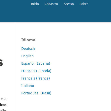
Inicio
Cadastro
Acesso
Sobre
Idioma
Deutsch
English
Español (España)
Français (Canada)
Français (France)
Italiano
Português (Brasil)
 e a
icas
ação