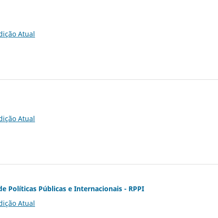
dição Atual
dição Atual
de Políticas Públicas e Internacionais - RPPI
dição Atual