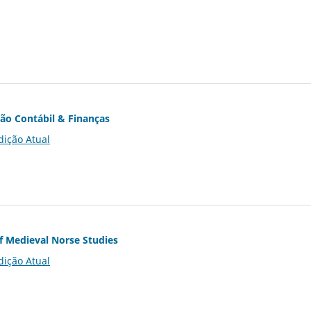
ção Contábil & Finanças
dição Atual
of Medieval Norse Studies
dição Atual