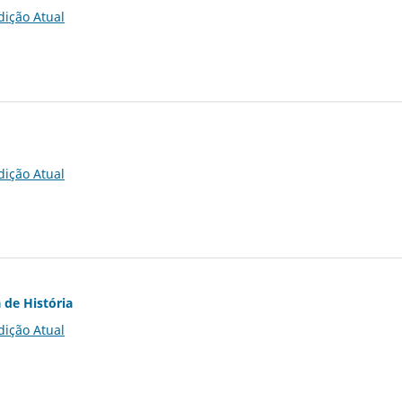
dição Atual
dição Atual
 de História
dição Atual