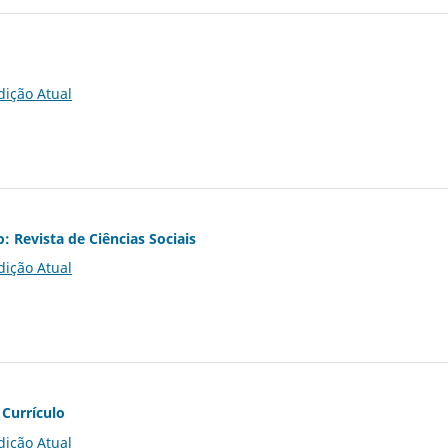
dição Atual
o: Revista de Ciências Sociais
dição Atual
 Currículo
dição Atual