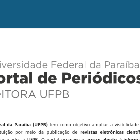
ral da Paraíba (UFPB)
tem como objetivo ampliar a visibilidade
tituição por meio da publicação de
revistas eletrônicas científ
vinculados à UFPB. O portal promove o
acesso aberto à inform