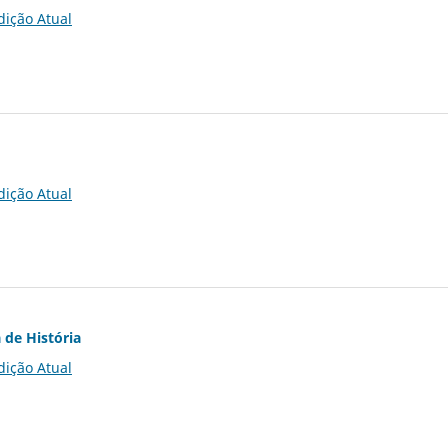
dição Atual
dição Atual
 de História
dição Atual