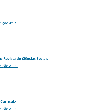
dição Atual
o: Revista de Ciências Sociais
dição Atual
 Currículo
dição Atual