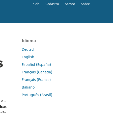
Inicio
Cadastro
Acesso
Sobre
Idioma
Deutsch
English
Español (España)
Français (Canada)
Français (France)
Italiano
Português (Brasil)
 e a
icas
ação