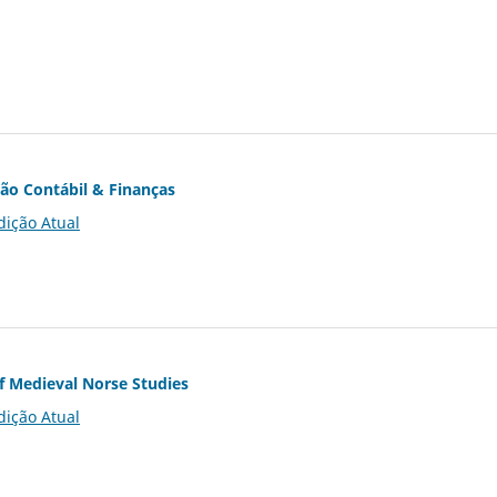
ção Contábil & Finanças
dição Atual
of Medieval Norse Studies
dição Atual