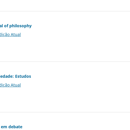
al of philosophy
dição Atual
iedade: Estudos
dição Atual
 em debate