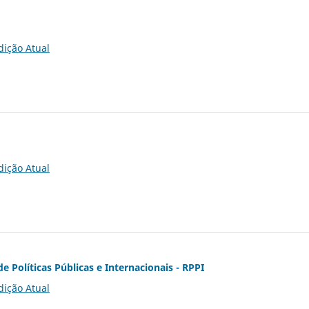
dição Atual
dição Atual
de Políticas Públicas e Internacionais - RPPI
dição Atual