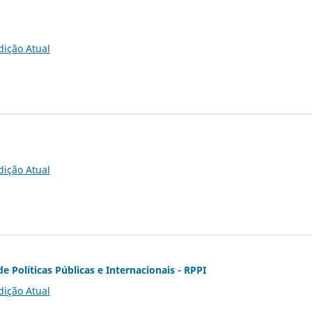
dição Atual
dição Atual
de Políticas Públicas e Internacionais - RPPI
dição Atual