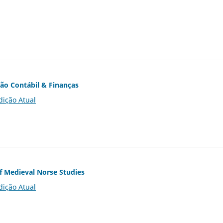
ção Contábil & Finanças
dição Atual
of Medieval Norse Studies
dição Atual