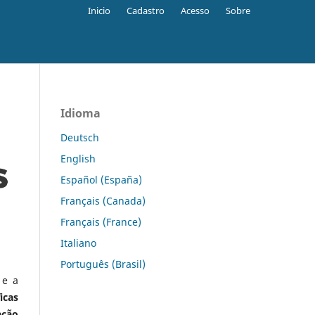
Inicio
Cadastro
Acesso
Sobre
Idioma
Deutsch
English
Español (España)
Français (Canada)
Français (France)
Italiano
Português (Brasil)
 e a
icas
ação