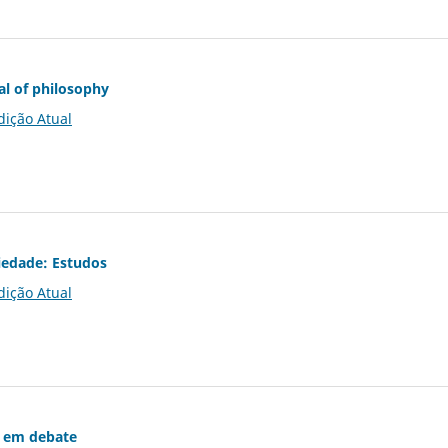
al of philosophy
dição Atual
iedade: Estudos
dição Atual
 em debate