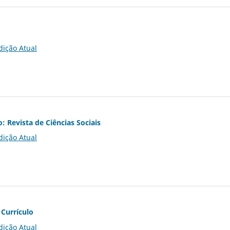
dição Atual
o: Revista de Ciências Sociais
dição Atual
 Currículo
dição Atual