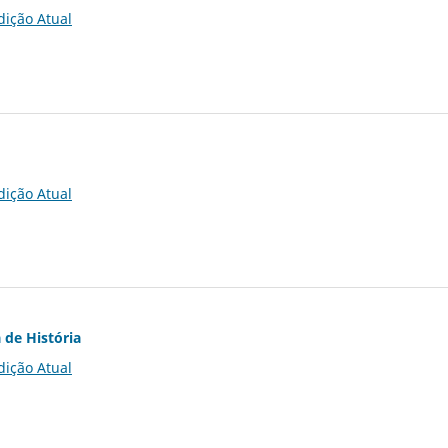
dição Atual
dição Atual
 de História
dição Atual