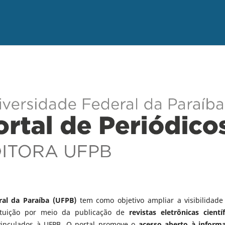
ral da Paraíba (UFPB)
tem como objetivo ampliar a visibilidade
tituição por meio da publicação de
revistas eletrônicas científ
vinculados à UFPB. O portal promove o
acesso aberto à inform