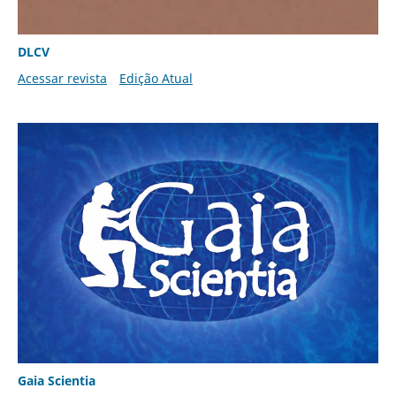
DLCV
Acessar revista
Edição Atual
Gaia Scientia