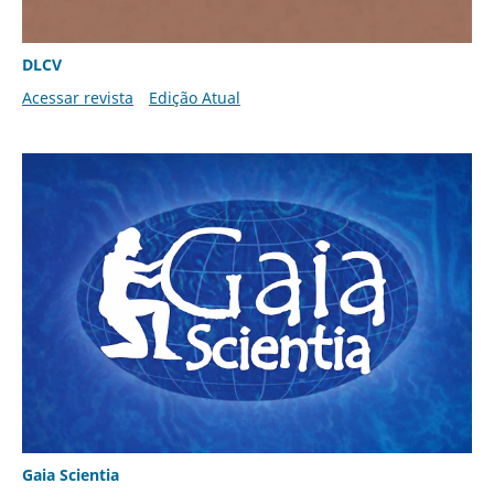
DLCV
Acessar revista
Edição Atual
Gaia Scientia