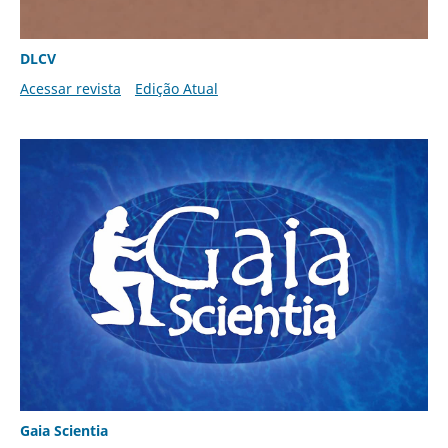
DLCV
Acessar revista
Edição Atual
Gaia Scientia