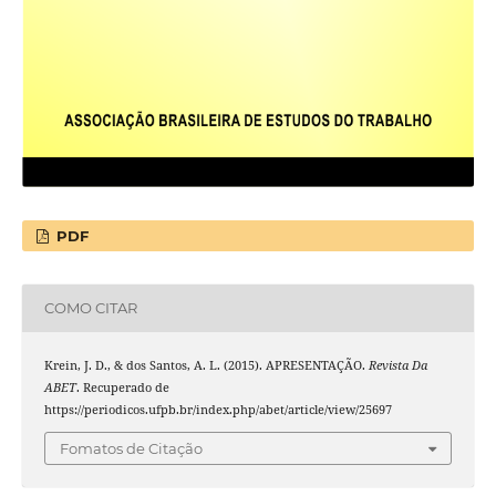
PDF
COMO CITAR
Krein, J. D., & dos Santos, A. L. (2015). APRESENTAÇÃO.
Revista Da
ABET
. Recuperado de
https://periodicos.ufpb.br/index.php/abet/article/view/25697
Fomatos de Citação