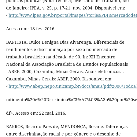
políticas públicas (Nota Técnica). Mercado de Trabalho, Rio
de Janeiro: IPEA, v. 25, p. 17-21, nov. 2004. Disponível em:
<
http://www.ipea.gov.br/portal/images/stories/PDFs/mercadode
Acesso em: 18 fev. 2016.
BAPTISTA, Dulce Benigna Dias Alvarenga. Diferenciais de
rendimentos e discriminação por sexo no mercado de
trabalho brasileiro na década de 90. In: XII Encontro
Nacional da Associação Brasileira de Estudos Populacionais
–ABEP: 2000, Caxambu, Minas Gerais. Anais eletrônicos...
Caxambu, Minas Gerais: ABEP, 2000. Disponível em:
<
http://www.abep.nepo.unicamp.br/docs/anais/pdf/2000/Todo
ndimento%20e%20Discrimina%C3%A7%C3%A3o%20por%20se
df>. Acesso em: 22 mai. 2016.
BARROS, Ricardo Paes de; MENDONÇA, Rosane. Diferenças
entre discriminação racial e por gênero e o desenho de