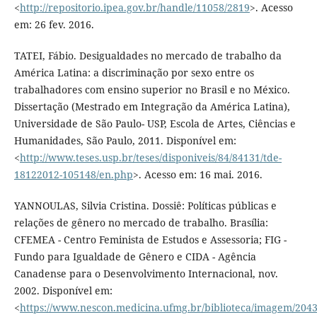
<
http://repositorio.ipea.gov.br/handle/11058/2819
>. Acesso
em: 26 fev. 2016.
TATEI, Fábio. Desigualdades no mercado de trabalho da
América Latina: a discriminação por sexo entre os
trabalhadores com ensino superior no Brasil e no México.
Dissertação (Mestrado em Integração da América Latina),
Universidade de São Paulo- USP, Escola de Artes, Ciências e
Humanidades, São Paulo, 2011. Disponível em:
<
http://www.teses.usp.br/teses/disponiveis/84/84131/tde-
18122012-105148/en.php
>. Acesso em: 16 mai. 2016.
YANNOULAS, Silvia Cristina. Dossiê: Políticas públicas e
relações de gênero no mercado de trabalho. Brasília:
CFEMEA - Centro Feminista de Estudos e Assessoria; FIG -
Fundo para Igualdade de Gênero e CIDA - Agência
Canadense para o Desenvolvimento Internacional, nov.
2002. Disponível em:
<
https://www.nescon.medicina.ufmg.br/biblioteca/imagem/2043