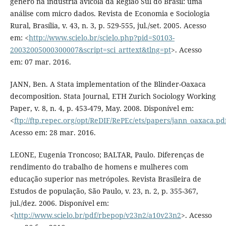
gênero na indústria avícola da Região Sul do Brasil: uma
análise com micro dados. Revista de Economia e Sociologia
Rural, Brasília, v. 43, n. 3, p. 529-555, jul./set. 2005. Acesso
em: <
http://www.scielo.br/scielo.php?pid=S0103-
20032005000300007&script=sci_arttext&tlng=pt
>. Acesso
em: 07 mar. 2016.
JANN, Ben. A Stata implementation of the Blinder-Oaxaca
decomposition. Stata Journal, ETH Zurich Sociology Working
Paper, v. 8, n. 4, p. 453-479, May. 2008. Disponível em:
<
ftp://ftp.repec.org/opt/ReDIF/RePEc/ets/papers/jann_oaxaca.pd
Acesso em: 28 mar. 2016.
LEONE, Eugenia Troncoso; BALTAR, Paulo. Diferenças de
rendimento do trabalho de homens e mulheres com
educação superior nas metrópoles. Revista Brasileira de
Estudos de população, São Paulo, v. 23, n. 2, p. 355-367,
jul./dez. 2006. Disponível em:
<
http://www.scielo.br/pdf/rbepop/v23n2/a10v23n2
>. Acesso