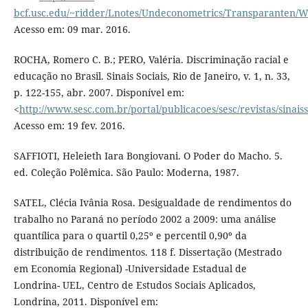
bcf.usc.edu/~ridder/Lnotes/Undeconometrics/Transparanten/
Acesso em: 09 mar. 2016.
ROCHA, Romero C. B.; PERO, Valéria. Discriminação racial e
educação no Brasil. Sinais Sociais, Rio de Janeiro, v. 1, n. 33,
p. 122-155, abr. 2007. Disponível em:
<
http://www.sesc.com.br/portal/publicacoes/sesc/revistas/sinaiss
Acesso em: 19 fev. 2016.
SAFFIOTI, Heleieth Iara Bongiovani. O Poder do Macho. 5.
ed. Coleção Polêmica. São Paulo: Moderna, 1987.
SATEL, Clécia Ivânia Rosa. Desigualdade de rendimentos do
trabalho no Paraná no período 2002 a 2009: uma análise
quantílica para o quartil 0,25º e percentil 0,90º da
distribuição de rendimentos. 118 f. Dissertação (Mestrado
em Economia Regional) -Universidade Estadual de
Londrina- UEL, Centro de Estudos Sociais Aplicados,
Londrina, 2011. Disponível em: