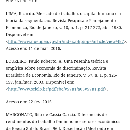
em: 26 fev. 2016.
LIMA, Ricardo. Mercado de trabalho: o capital humano e a
teoria da segmentação. Revista Pesquisa e Planejamento
Econômico, Rio de Janeiro, v. 10, n. 1, p- 217-272, abr. 1980.
Disponível em:
<
http://www.ppe.ipea.gov.br/index.php/ppe/article/view/497
>.
Acesso em: 11 de mar. 2016.
LOUREIRO, Paulo Roberto. A. Uma resenha teórica e
empírica sobre economia da discriminação. Revista
Brasileira de Economia, Rio de Janeiro, v. 57, n. 1, p. 125-
157, jan./mar. 2003. Disponível em:
<
http://www.scielo.br/pdf/rbe/v57n1/a05v57n1.pdf
>.
Acesso em: 22 fev. 2016.
MARGONATO, Rita de Cássia Garcia. Diferenciais de
rendimentos do trabalho feminino nos setores econômicos
da Região Sul do Brasil. 96 f. Dissertação (Mestrado em