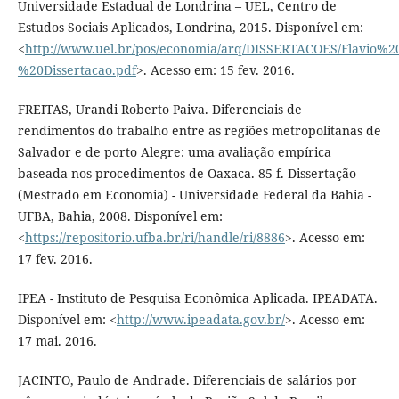
Universidade Estadual de Londrina – UEL, Centro de
Estudos Sociais Aplicados, Londrina, 2015. Disponível em:
<
http://www.uel.br/pos/economia/arq/DISSERTACOES/Flavio%
%20Dissertacao.pdf
>. Acesso em: 15 fev. 2016.
FREITAS, Urandi Roberto Paiva. Diferenciais de
rendimentos do trabalho entre as regiões metropolitanas de
Salvador e de porto Alegre: uma avaliação empírica
baseada nos procedimentos de Oaxaca. 85 f. Dissertação
(Mestrado em Economia) - Universidade Federal da Bahia -
UFBA, Bahia, 2008. Disponível em:
<
https://repositorio.ufba.br/ri/handle/ri/8886
>. Acesso em:
17 fev. 2016.
IPEA - Instituto de Pesquisa Econômica Aplicada. IPEADATA.
Disponível em: <
http://www.ipeadata.gov.br/
>. Acesso em:
17 mai. 2016.
JACINTO, Paulo de Andrade. Diferenciais de salários por