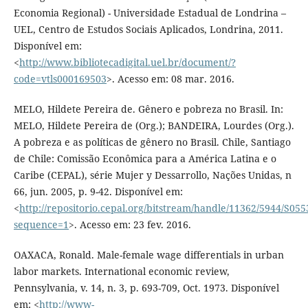
Economia Regional) - Universidade Estadual de Londrina –
UEL, Centro de Estudos Sociais Aplicados, Londrina, 2011.
Disponível em:
<
http://www.bibliotecadigital.uel.br/document/?
code=vtls000169503
>. Acesso em: 08 mar. 2016.
MELO, Hildete Pereira de. Gênero e pobreza no Brasil. In:
MELO, Hildete Pereira de (Org.); BANDEIRA, Lourdes (Org.).
A pobreza e as políticas de gênero no Brasil. Chile, Santiago
de Chile: Comissão Econômica para a América Latina e o
Caribe (CEPAL), série Mujer y Dessarrollo, Nações Unidas, n
66, jun. 2005, p. 9-42. Disponível em:
<
http://repositorio.cepal.org/bitstream/handle/11362/5944/S055
sequence=1
>. Acesso em: 23 fev. 2016.
OAXACA, Ronald. Male-female wage differentials in urban
labor markets. International economic review,
Pennsylvania, v. 14, n. 3, p. 693-709, Oct. 1973. Disponível
em: <
http://www-