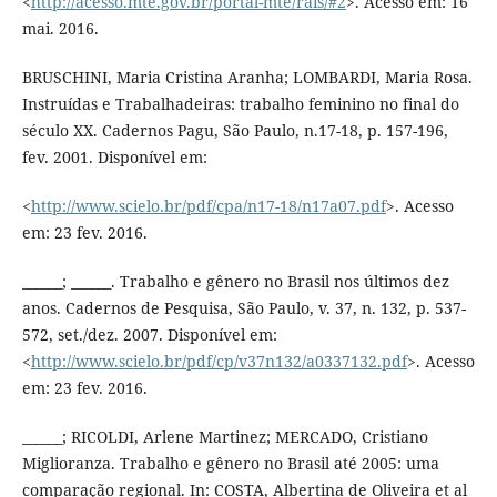
<
http://acesso.mte.gov.br/portal-mte/rais/#2
>. Acesso em: 16
mai. 2016.
BRUSCHINI, Maria Cristina Aranha; LOMBARDI, Maria Rosa.
Instruídas e Trabalhadeiras: trabalho feminino no final do
século XX. Cadernos Pagu, São Paulo, n.17-18, p. 157-196,
fev. 2001. Disponível em:
<
http://www.scielo.br/pdf/cpa/n17-18/n17a07.pdf
>. Acesso
em: 23 fev. 2016.
______; ______. Trabalho e gênero no Brasil nos últimos dez
anos. Cadernos de Pesquisa, São Paulo, v. 37, n. 132, p. 537-
572, set./dez. 2007. Disponível em:
<
http://www.scielo.br/pdf/cp/v37n132/a0337132.pdf
>. Acesso
em: 23 fev. 2016.
______; RICOLDI, Arlene Martinez; MERCADO, Cristiano
Miglioranza. Trabalho e gênero no Brasil até 2005: uma
comparação regional. In: COSTA, Albertina de Oliveira et al