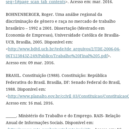
seq=1#page_scan_tab_contents
>. Acesso em: mar. 2016.
BOHNENBERGER, Roger. Uma análise regional da
discriminação de gênero e raça no mercado de trabalho
brasileiro – 1992 a 2001. Dissertação (Mestrado em
Economia de Empresas), Universidade Católica de Brasília-
UCB, Brasília, 2005. Disponível em:
<
http://www.bdtd.ucb.br/tede/tde_arquivos/2/TDE-2006-04-
06T123843Z-249/Publico/Trabalho%20Final%205.pdf
>.
Acesso em: 09 mar. 2016.
BRASIL. Constituição (1988). Constituição: República
Federativa do Brasil. Brasília, DF: Senado Federal do Brasil,
1988. Disponível em:
<
http://www.planalto.gov.br/ccivil_03/Constituicao/Constituica
Acesso em: 16 mai. 2016.
______. Ministério do Trabalho e do Emprego. RAIS- Relação
Anual de Informações Sociais. Disponível em: