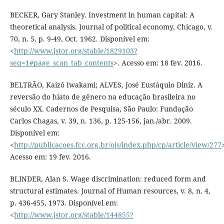
BECKER, Gary Stanley. Investment in human capital: A
theoretical analysis. Journal of political economy, Chicago, v.
70, n. 5, p. 9-49, Oct. 1962. Disponível em:
<
http://www.jstor.org/stable/1829103?
seq=1#page_scan_tab_contents
>. Acesso em: 18 fev. 2016.
BELTRÃO, Kaizô Iwakami; ALVES, José Eustáquio Diniz. A
reversão do hiato de gênero na educação brasileira no
século XX. Cadernos de Pesquisa, São Paulo: Fundação
Carlos Chagas, v. 39, n. 136, p. 125-156, jan./abr. 2009.
Disponível em:
<
http://publicacoes.fcc.org.br/ojs/index.php/cp/article/view/277
Acesso em: 19 fev. 2016.
BLINDER, Alan S. Wage discrimination: reduced form and
structural estimates. Journal of Human resources, v. 8, n. 4,
p. 436-455, 1973. Disponível em:
<
http://www.jstor.org/stable/144855?