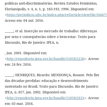
políticas anti-discriminatórias. Revista Estudos Feministas,
Florianópolis, v. 4, n. 1, p. 183-193, 1996. Disponível em:
<
https://periodicos.ufsc.br/index.php/ref/article/viewFile/16667
Acesso em: 04 out. 2016.
______; et al. Inserção no mercado de trabalho: diferenças
por sexo e consequências sobre o bem-estar. Texto para
Discussão, Rio de Janeiro: IPEA, n.
, jun. 2001. Disponível em:
<
http://repositorio.ipea.gov.br/handle/11058/2230
>. Acesso
em: 24 fev. 2016.
______; HENRIQUES, Ricardo; MENDONÇA, Rosane. Pelo fim
das décadas perdidas: educação e desenvolvimento
sustentado no Brasil. Texto para Discussão, Rio de Janeiro:
IPEA, n. 857, jan. 2002. Disponível em:
<
http://repositorio.ipea.gov.br/handle/11058/2631
>. Acesso
em: 03 mar. 2016.