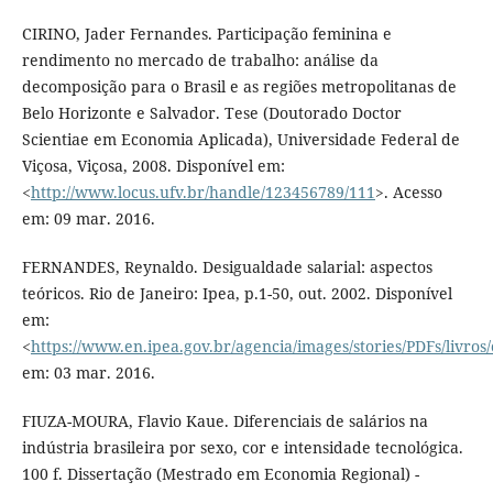
CIRINO, Jader Fernandes. Participação feminina e
rendimento no mercado de trabalho: análise da
decomposição para o Brasil e as regiões metropolitanas de
Belo Horizonte e Salvador. Tese (Doutorado Doctor
Scientiae em Economia Aplicada), Universidade Federal de
Viçosa, Viçosa, 2008. Disponível em:
<
http://www.locus.ufv.br/handle/123456789/111
>. Acesso
em: 09 mar. 2016.
FERNANDES, Reynaldo. Desigualdade salarial: aspectos
teóricos. Rio de Janeiro: Ipea, p.1-50, out. 2002. Disponível
em:
<
https://www.en.ipea.gov.br/agencia/images/stories/PDFs/livros
em: 03 mar. 2016.
FIUZA-MOURA, Flavio Kaue. Diferenciais de salários na
indústria brasileira por sexo, cor e intensidade tecnológica.
100 f. Dissertação (Mestrado em Economia Regional) -