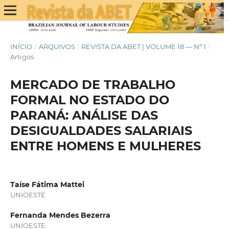
INÍCIO
/
ARQUIVOS
/
REVISTA DA ABET | VOLUME 18 — Nº 1
/
Artigos
MERCADO DE TRABALHO
FORMAL NO ESTADO DO
PARANÁ: ANÁLISE DAS
DESIGUALDADES SALARIAIS
ENTRE HOMENS E MULHERES
Taíse Fátima Mattei
UNIOESTE
Fernanda Mendes Bezerra
UNIOESTE