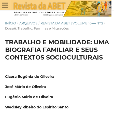
INÍCIO
/
ARQUIVOS
/
REVISTA DA ABET | VOLUME 16 — Nº 2
/
Dossiê: Trabalho, Famílias e Migrações
TRABALHO E MOBILIDADE: UMA
BIOGRAFIA FAMILIAR E SEUS
CONTEXTOS SOCIOCULTURAIS
Cícera Eugênia de Oliveira
José Mário de Oliveira
Eugênio Mário de Oliveira
Wecisley Ribeiro do Espirito Santo