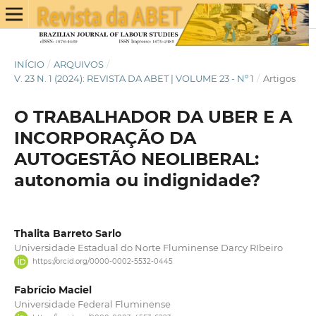
INÍCIO
/
ARQUIVOS
/
V. 23 N. 1 (2024): REVISTA DA ABET | VOLUME 23 - Nº 1
/
Artigos
O TRABALHADOR DA UBER E A
INCORPORAÇÃO DA
AUTOGESTÃO NEOLIBERAL:
autonomia ou indignidade?
Thalita Barreto Sarlo
Universidade Estadual do Norte Fluminense Darcy RIbeiro
https://orcid.org/0000-0002-5532-0445
Fabrício Maciel
Universidade Federal Fluminense