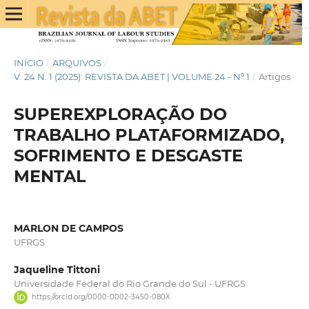
INÍCIO
/
ARQUIVOS
/
V. 24 N. 1 (2025): REVISTA DA ABET | VOLUME 24 - Nº 1
/
Artigos
SUPEREXPLORAÇÃO DO
TRABALHO PLATAFORMIZADO,
SOFRIMENTO E DESGASTE
MENTAL
MARLON DE CAMPOS
UFRGS
Jaqueline Tittoni
Universidade Federal do Rio Grande do Sul - UFRGS
https://orcid.org/0000-0002-3450-080X