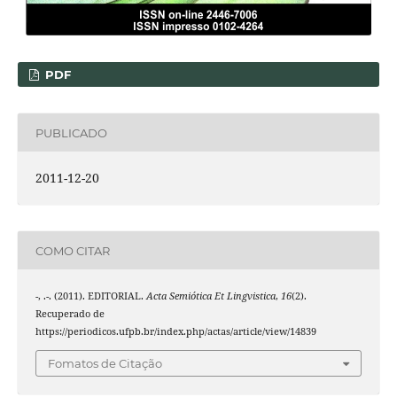
PDF
PUBLICADO
2011-12-20
COMO CITAR
-, .-. (2011). EDITORIAL.
Acta Semiótica Et Lingvistica
,
16
(2).
Recuperado de
https://periodicos.ufpb.br/index.php/actas/article/view/14839
Fomatos de Citação