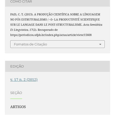
COMO CITAR
PAIS, C. T. (2013). A PRODUÇÃO CIENTÍFICA SOBRE A LÍNGUAGEM
NO PÓS ESTRUTURALISMO / <I> LA PRODUCTIVITÉ SCIENTIFIQUE
SUR LE LANGAGE DANS LE POST-STRUCTURALISME.
Acta Semiótica
Et Lingvistica
,
17
(2). Recuperado de
https://periodicos.ufpb.br/index.php/actas/article/view/15608
Fomatos de Citação
EDIÇÃO
v. 17 n. 2 (2012)
SEÇÃO
ARTIGOS