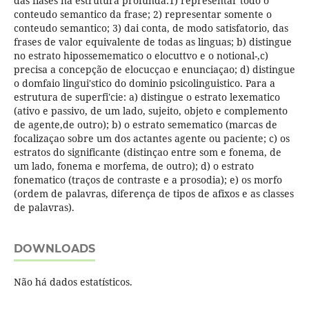
das fiases na estrutura profunda:1) representar todo o
conteudo semantico da frase; 2) representar somente o
conteudo semantico; 3) dai conta, de modo satisfatorio, das
frases de valor equivalente de todas as linguas; b) distingue
no estrato hipossemematico o elocuttvo e o notional-,c)
precisa a concepção de elocucçao e enunciaçao; d) distingue
o domfaio lingui'stico do dominio psicolinguistico. Para a
estrutura de superfi'cie: a) distingue o estrato lexematico
(ativo e passivo, de um lado, sujeito, objeto e complemento
de agente,de outro); b) o estrato semematico (marcas de
focalizaçao sobre um dos actantes agente ou paciente; c) os
estratos do significante (distinçao entre som e fonema, de
um lado, fonema e morfema, de outro); d) o estrato
fonematico (traços de contraste e a prosodia); e) os morfo
(ordem de palavras, diferença de tipos de afixos e as classes
de palavras).
DOWNLOADS
Não há dados estatísticos.