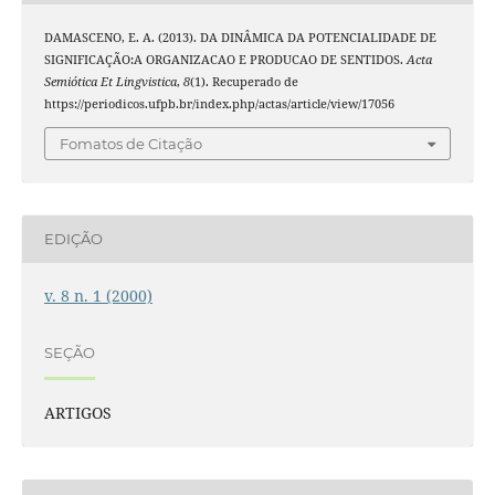
DAMASCENO, E. A. (2013). DA DINÂMICA DA POTENCIALIDADE DE
SIGNIFICAÇÃO:A ORGANIZACAO E PRODUCAO DE SENTIDOS.
Acta
Semiótica Et Lingvistica
,
8
(1). Recuperado de
https://periodicos.ufpb.br/index.php/actas/article/view/17056
Fomatos de Citação
EDIÇÃO
v. 8 n. 1 (2000)
SEÇÃO
ARTIGOS