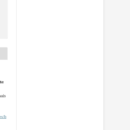
ta
mais
es/b