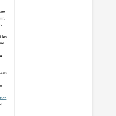
ssam
uir,
 o
á-los
mas
em
.
orais
ho
tion
do