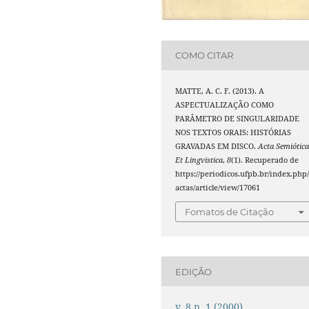
COMO CITAR
MATTE, A. C. F. (2013). A
ASPECTUALIZAÇÃO COMO
PARÂMETRO DE SINGULARIDADE
NOS TEXTOS ORAIS: HISTÓRIAS
GRAVADAS EM DISCO.
Acta Semiótic
Et Lingvistica
,
8
(1). Recuperado de
https://periodicos.ufpb.br/index.php
actas/article/view/17061
Fomatos de Citação
EDIÇÃO
v. 8 n. 1 (2000)