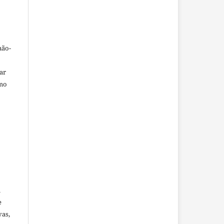
não-
car
omo
u
e
vas,