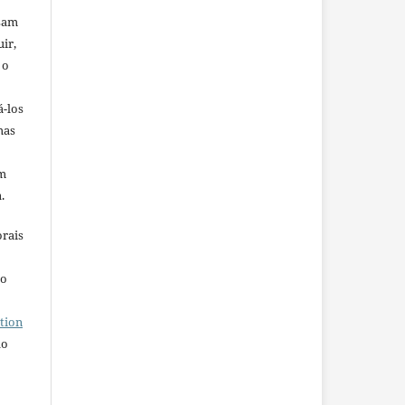
ssam
uir,
 o
á-los
mas
em
.
orais
ho
tion
do