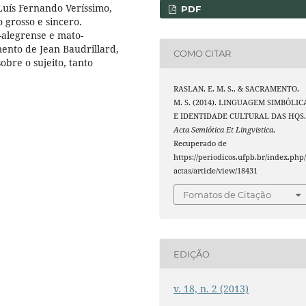
Luís Fernando Veríssimo,
PDF
 grosso e sincero.
-alegrense e mato-
ento de Jean Baudrillard,
COMO CITAR
obre o sujeito, tanto
RASLAN, E. M. S., & SACRAMENTO,
M. S. (2014). LINGUAGEM SIMBÓLIC
E IDENTIDADE CULTURAL DAS HQS
Acta Semiótica Et Lingvistica
.
Recuperado de
https://periodicos.ufpb.br/index.php
actas/article/view/18431
Fomatos de Citação
EDIÇÃO
v. 18, n. 2 (2013)