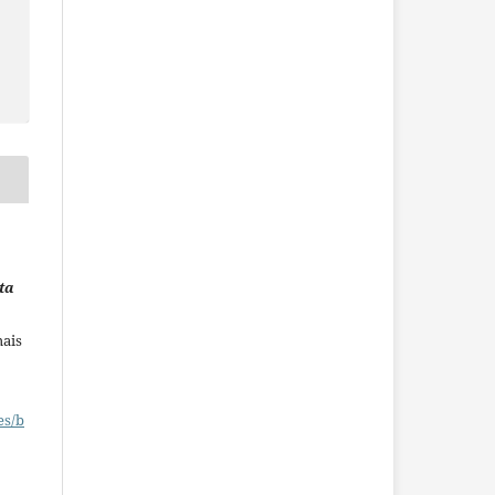
ta
mais
es/b