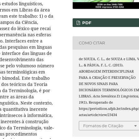
estudos linguísticos,
ermos em Libras da área
am este trabalho: 1) o da
campos da Ciência,
PDF
assez do léxico que recai
 permanência nas esferas
. Interfaces entre a
COMO CITAR
 das pesquisas em línguas
 interface das línguas de
o desenvolvimento das
de SOUZA, C. L., de SOUZA e LIMA, V
do-se pelo volumoso número
L., & PÁDUA, F. L. C. (2015).
sas terminológicas em
ABORDAGEM INTERDISCIPLINAR
 e bimodal. Este trabalho
PARA A CRIAÇÃO E PRESERVAÇÃO
 dos teóricos da Teoria
DE NOVOS SINAIS PARA
 da Terminologia, é por
DICIONÁRIOS TERMINOLÓGICOS E
entre as áreas da
LIBRAS.
Acta Semiótica Et Lingvistica
nguística. Neste contexto,
19
(1). Recuperado de
a quantitativa inerente
https://periodicos.ufpb.br/index.php
ntrínsecos à informática,
actas/article/view/23434
inerentes à construção
Fomatos de Citação
co da Terminologia, vale-
eus procedimentos