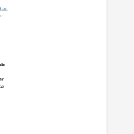
tion
do
não-
car
omo