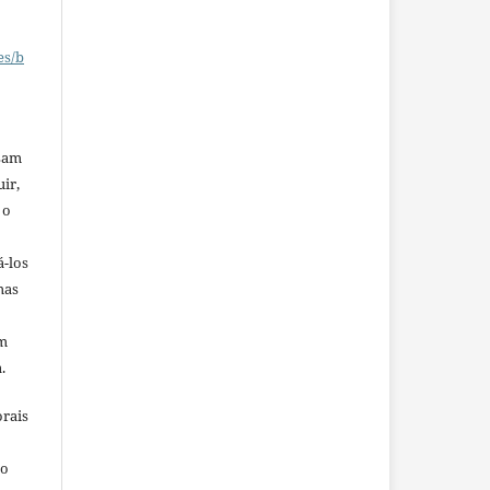
es/b
ssam
uir,
 o
á-los
mas
em
.
orais
ho