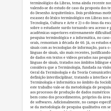
terminológico da Libras, tema ainda recente nos 
valendo-se do estudo de caso da proposta dos t
do Desenho Arquitetônico. Dois problemas motiv
escassez do léxico terminológico em Libras nos 
Tecnologia, Cultura e Arte e 2) o do ônus da esc
sobre o estudante surdo tornando seu acesso e
acadêmicas superiores extremamente dificultado
pesquisa terminológica e a informática, no caso
orais, remontam à década de 60. Já, os estudos e
sinais com as tecnologias de informação, para 
línguas de sinais, são mais recentes, justifican
de dados em textos e vídeos gerados nas pesqui
línguas de sinais, tratados nos âmbitos bilíngue
considera que a Terminologia, fundada na visão
Geral da Terminologia e da Teoria Comunicativa
definição interdisciplinar, tratando a interface 
Terminologia e informática no âmbito da Socioli
este trabalho vale-se da metodologia de pesquis
aos processos de produção de dados numéricos i
bem como dos procedimentos, próprios da área 
de softwares. Adicionalmente, no campo específi
se da metodologia de pesquisa qualitativa em s