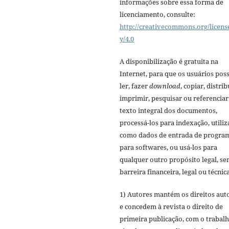
informações sobre essa forma de
licenciamento, consulte:
http://creativecommons.org/licens
y/4.0
A disponibilização é gratuita na
Internet, para que os usuários po
ler, fazer
download
, copiar, distrib
imprimir, pesquisar ou referenciar
texto integral dos documentos,
processá-los para indexação, utiliz
como dados de entrada de progra
para softwares, ou usá-los para
qualquer outro propósito legal, s
barreira financeira, legal ou técnica
1) Autores mantém os direitos aut
e concedem à revista o direito de
primeira publicação, com o trabal