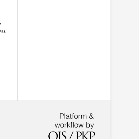
u
e
vas,