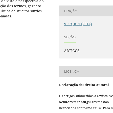
de vista e perspectiva do
ação dos termos, gerados
ística de sujeitos surdos
EDIÇÃO
onadas.
v. 19, n. 1 (2014)
SEÇÃO
ARTIGOS
LICENÇA
Declaração de Direito Autoral
Os artigos submetidos a revista
Ac
Semiotica et Lingvistica
estão
licenciados conforme CC BY. Para 