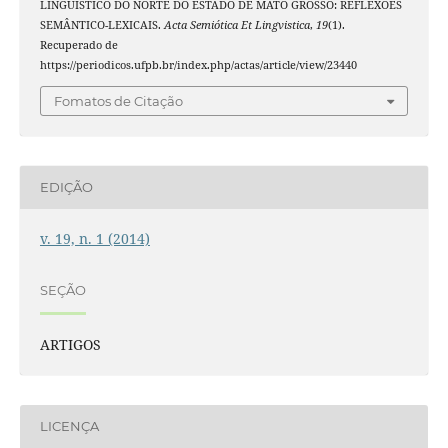
LINGUÍSTICO DO NORTE DO ESTADO DE MATO GROSSO: REFLEXÕES
SEMÂNTICO-LEXICAIS.
Acta Semiótica Et Lingvistica
,
19
(1).
Recuperado de
https://periodicos.ufpb.br/index.php/actas/article/view/23440
Fomatos de Citação
EDIÇÃO
v. 19, n. 1 (2014)
SEÇÃO
ARTIGOS
LICENÇA