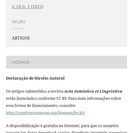
v. 20 n. 1 (2015)
SEÇÃO
ARTIGOS
LICENÇA
Declaração de Direito Autoral
Os artigos submetidos a revista
Acta Semiotica et Lingvistica
estão licenciados conforme CC BY. Para mais informações sobre
essa forma de licenciamento, consulte:
http://creativecommons.org/licenses/by/4.0
A disponibilização é gratuita na Internet, para que os usuários
possam ler, fazer
download
, copiar, distribuir, imprimir, pesquisar