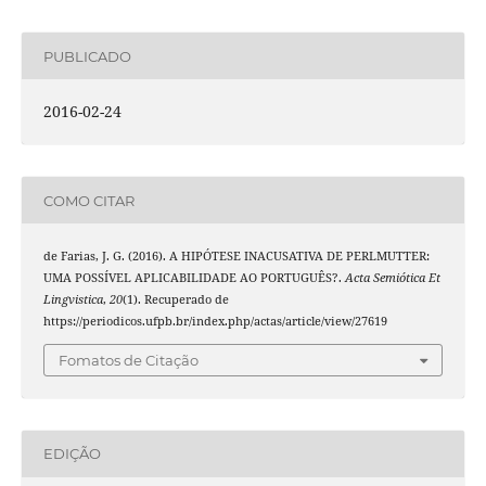
PUBLICADO
2016-02-24
COMO CITAR
de Farias, J. G. (2016). A HIPÓTESE INACUSATIVA DE PERLMUTTER:
UMA POSSÍVEL APLICABILIDADE AO PORTUGUÊS?.
Acta Semiótica Et
Lingvistica
,
20
(1). Recuperado de
https://periodicos.ufpb.br/index.php/actas/article/view/27619
Fomatos de Citação
EDIÇÃO