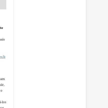
ta
mais
es/b
ssam
uir,
 o
á-los
mas