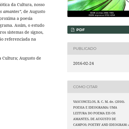
ótica da Cultura, nosso
os amantes”
, de Augusto
proxima a poesia
ograma. Assim, o estudo
PDF
ros sistemas de signos,
ção referenciada na
PUBLICADO
a Cultura; Augusto de
2016-02-24
COMO CITAR
VASCONCELOS, R. C. M. de. (2016).
POESIA E IDEOGRAMA: UMA
LEITURA DO POEMA EIS OS
AMANTES, DE AUGUSTO DE
CAMPOS; POETRY AND IDEOGRAM: 