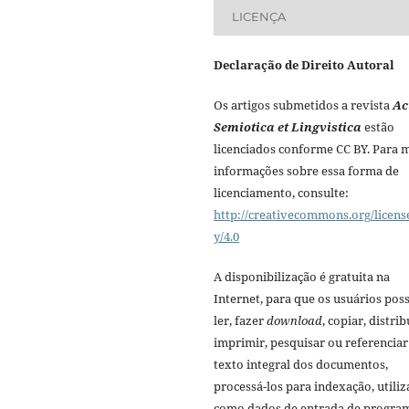
LICENÇA
Declaração de Direito Autoral
Os artigos submetidos a revista
Ac
Semiotica et Lingvistica
estão
licenciados conforme CC BY. Para 
informações sobre essa forma de
licenciamento, consulte:
http://creativecommons.org/licens
y/4.0
A disponibilização é gratuita na
Internet, para que os usuários po
ler, fazer
download
, copiar, distrib
imprimir, pesquisar ou referenciar
texto integral dos documentos,
processá-los para indexação, utiliz
como dados de entrada de progra