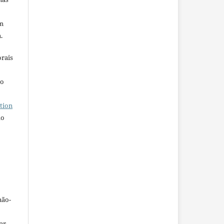
em
.
orais
ho
tion
do
não-
car