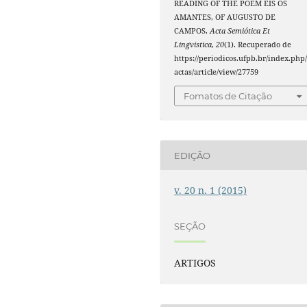
READING OF THE POEM EIS OS
AMANTES, OF AUGUSTO DE
CAMPOS.
Acta Semiótica Et
Lingvistica
,
20
(1). Recuperado de
https://periodicos.ufpb.br/index.php
actas/article/view/27759
Fomatos de Citação
EDIÇÃO
v. 20 n. 1 (2015)
SEÇÃO
ARTIGOS