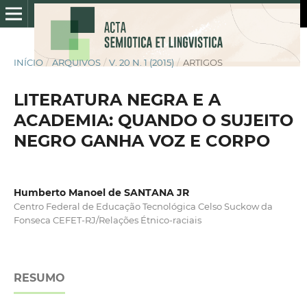
INÍCIO
/
ARQUIVOS
/
V. 20 N. 1 (2015)
/
ARTIGOS
LITERATURA NEGRA E A
ACADEMIA: QUANDO O SUJEITO
NEGRO GANHA VOZ E CORPO
Humberto Manoel de SANTANA JR
Centro Federal de Educação Tecnológica Celso Suckow da
Fonseca CEFET-RJ/Relações Étnico-raciais
RESUMO