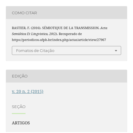
COMO CITAR
RASTIER, F. (2016). SÉMIOTIQUE DE LA TRANSMISSION.
Acta
Semiótica Et Lingvistica
,
20
(2). Recuperado de
https://periodicos.ufpb.br/index.php/actas/article/view/27967
Fomatos de Citação
EDIÇÃO
v. 20 n. 2 (2015)
SEÇÃO
ARTIGOS