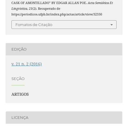
CASK OF AMONTILLADO” BY EDGAR ALLAN POE.
Acta Semiótica Et
Lingvistica
,
21
(2). Recuperado de
https://periodicos.ufpb.br/index.php/actas/article/view/32550
Fomatos de Citação
EDIÇÃO
v. 21 n. 2 (2016)
SEÇÃO
ARTIGOS
LICENÇA