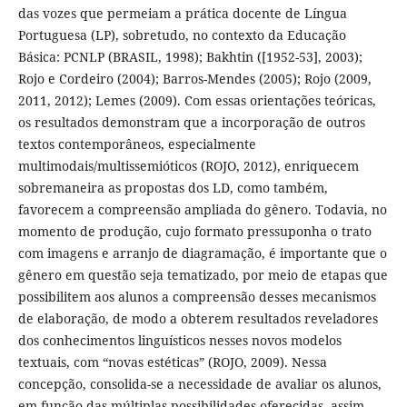
das vozes que permeiam a prática docente de Língua
Portuguesa (LP), sobretudo, no contexto da Educação
Básica: PCNLP (BRASIL, 1998); Bakhtin ([1952-53], 2003);
Rojo e Cordeiro (2004); Barros-Mendes (2005); Rojo (2009,
2011, 2012); Lemes (2009). Com essas orientações teóricas,
os resultados demonstram que a incorporação de outros
textos contemporâneos, especialmente
multimodais/multissemióticos (ROJO, 2012), enriquecem
sobremaneira as propostas dos LD, como também,
favorecem a compreensão ampliada do gênero. Todavia, no
momento de produção, cujo formato pressuponha o trato
com imagens e arranjo de diagramação, é importante que o
gênero em questão seja tematizado, por meio de etapas que
possibilitem aos alunos a compreensão desses mecanismos
de elaboração, de modo a obterem resultados reveladores
dos conhecimentos linguísticos nesses novos modelos
textuais, com “novas estéticas” (ROJO, 2009). Nessa
concepção, consolida-se a necessidade de avaliar os alunos,
em função das múltiplas possibilidades oferecidas, assim