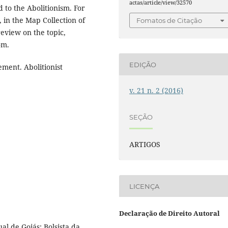
actas/article/view/32570
to the Abolitionism. For
 in the Map Collection of
Fomatos de Citação
 review on the topic,
om.
EDIÇÃO
ent. Abolitionist
v. 21 n. 2 (2016)
SEÇÃO
ARTIGOS
LICENÇA
Declaração de Direito Autoral
al de Goiás; Bolsista da