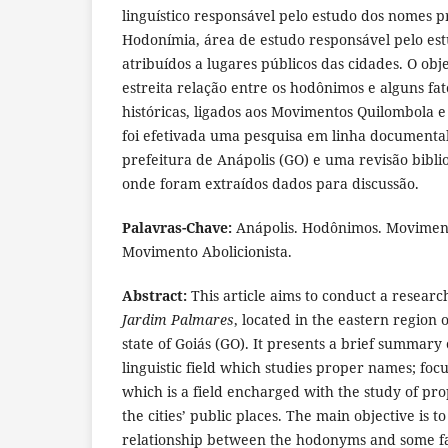
linguístico responsável pelo estudo dos nomes p
Hodonímia, área de estudo responsável pelo es
atribuídos a lugares públicos das cidades. O obje
estreita relação entre os hodônimos e alguns fa
históricas, ligados aos Movimentos Quilombola e A
foi efetivada uma pesquisa em linha documenta
prefeitura de Anápolis (GO) e uma revisão bibli
onde foram extraídos dados para discussão.
Palavras-Chave:
Anápolis. Hodônimos. Movimen
Movimento Abolicionista.
Abstract:
This article aims to conduct a resear
Jardim Palmares
, located in the eastern region o
state of Goiás (GO). It presents a brief summary
linguistic field which studies proper names; fo
which is a field encharged with the study of pr
the cities’ public places. The main objective is to
relationship between the hodonyms and some fact