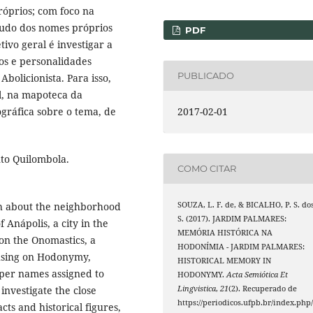
róprios; com foco na
tudo dos nomes próprios
PDF
tivo geral é investigar a
tos e personalidades
PUBLICADO
bolicionista. Para isso,
l, na mapoteca da
2017-02-01
ográfica sobre o tema, de
to Quilombola.
COMO CITAR
SOUZA, L. F. de, & BICALHO, P. S. do
ch about the neighborhood
S. (2017). JARDIM PALMARES:
f Anápolis, a city in the
MEMÓRIA HISTÓRICA NA
 on the Onomastics, a
HODONÍMIA - JARDIM PALMARES:
cusing on Hodonymy,
HISTORICAL MEMORY IN
oper names assigned to
HODONYMY.
Acta Semiótica Et
Lingvistica
,
21
(2). Recuperado de
 investigate the close
https://periodicos.ufpb.br/index.php
s and historical figures,