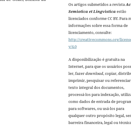
Os artigos submetidos a revista
Ac
Semiotica et Lingvistica
estão
licenciados conforme CC BY. Para 
informações sobre essa forma de
licenciamento, consulte:
http://creativecommons.org/licens
y/4.0
A disponibilização é gratuita na
Internet, para que os usuários po
ler, fazer
download
, copiar, distrib
imprimir, pesquisar ou referenciar
texto integral dos documentos,
processá-los para indexação, utiliz
como dados de entrada de progra
para softwares, ou usá-los para
qualquer outro propósito legal, s
barreira financeira, legal ou técnica