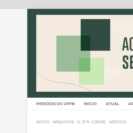
PERIÓDICOS UFPB
INICIO
ATUAL
A
INÍCIO
/
ARQUIVOS
/
V. 21 N. 2 (2016)
/
ARTIGOS