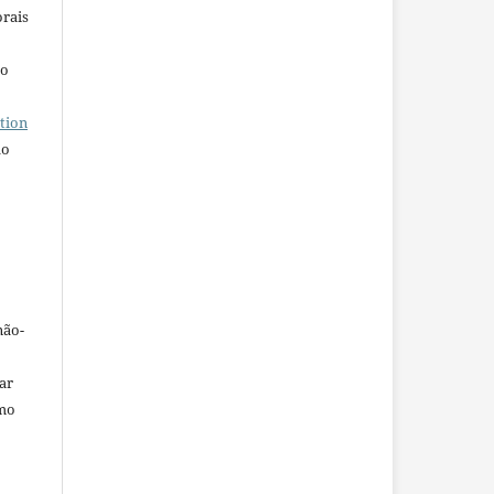
orais
ho
tion
do
não-
car
omo