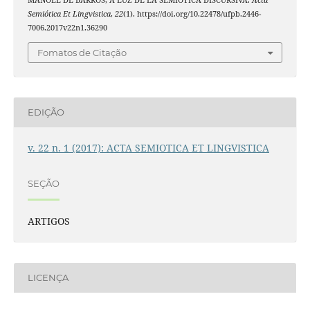
MANOEL DE BARROS, A LUZ DE LA SEMIOTICA DISCURSIVA.
Acta
Semiótica Et Lingvistica
,
22
(1). https://doi.org/10.22478/ufpb.2446-
7006.2017v22n1.36290
Fomatos de Citação
EDIÇÃO
v. 22 n. 1 (2017): ACTA SEMIOTICA ET LINGVISTICA
SEÇÃO
ARTIGOS
LICENÇA