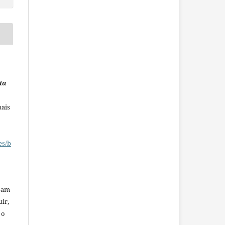
ta
mais
es/b
ssam
uir,
 o