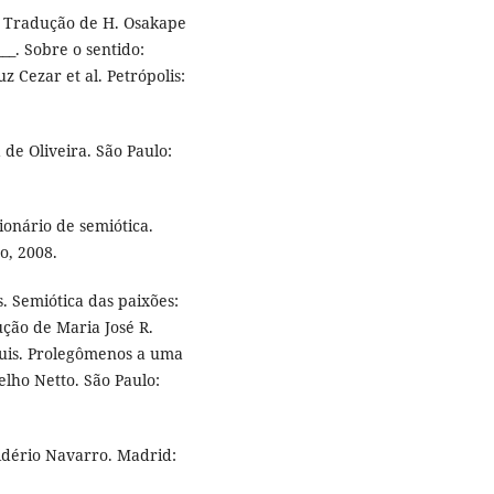
. Tradução de H. Osakape
___. Sobre o sentido:
z Cezar et al. Petrópolis:
de Oliveira. São Paulo:
ionário de semiótica.
o, 2008.
 Semiótica das paixões:
ução de Maria José R.
ouis. Prolegômenos a uma
elho Netto. São Paulo:
idério Navarro. Madrid: