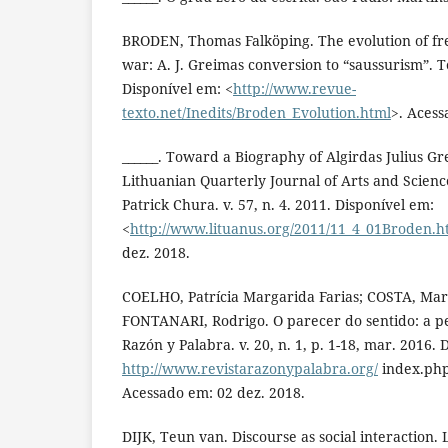
BRODEN, Thomas Falköping. The evolution of fren
war: A. J. Greimas conversion to “saussurism”. Te
Disponível em: <
http://www.revue-
texto.net/Inedits/Broden_Evolution.html
>. Acess
______. Toward a Biography of Algirdas Julius G
Lithuanian Quarterly Journal of Arts and Sciences
Patrick Chura. v. 57, n. 4. 2011. Disponível em:
<
http://www.lituanus.org/2011/11_4_01Broden.h
dez. 2018.
COELHO, Patrícia Margarida Farias; COSTA, Mar
FONTANARI, Rodrigo. O parecer do sentido: a pe
Razón y Palabra. v. 20, n. 1, p. 1-18, mar. 2016. 
http://www.revistarazonypalabra.org/
index.php/
Acessado em: 02 dez. 2018.
DIJK, Teun van. Discourse as social interaction.