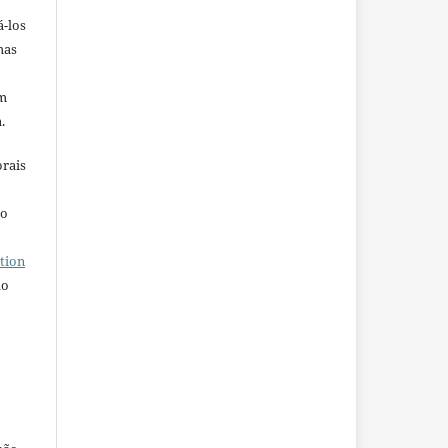
á-los
mas
em
.
orais
ho
tion
do