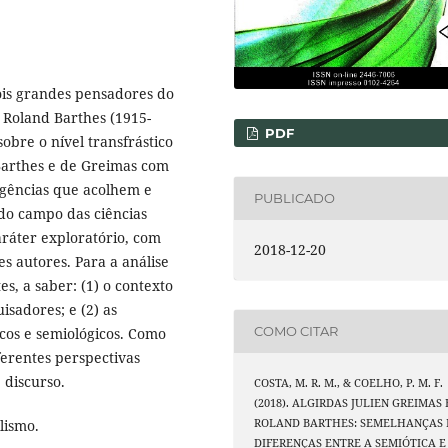
dois grandes pensadores do
e Roland Barthes (1915-
PDF
obre o nível transfrástico
 Barthes e de Greimas com
rgências que acolhem e
PUBLICADO
do campo das ciências
ráter exploratório, com
2018-12-20
s autores. Para a análise
es, a saber: (1) o contexto
isadores; e (2) as
COMO CITAR
cos e semiológicos. Como
ferentes perspectivas
 discurso.
COSTA, M. R. M., & COELHO, P. M. F.
(2018). ALGIRDAS JULIEN GREIMAS 
ROLAND BARTHES: SEMELHANÇAS 
lismo.
DIFERENÇAS ENTRE A SEMIÓTICA E