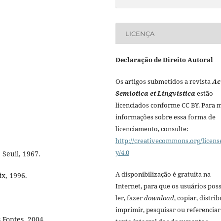
LICENÇA
Declaração de Direito Autoral
Os artigos submetidos a revista
Ac
Semiotica et Lingvistica
estão
licenciados conforme CC BY. Para 
informações sobre essa forma de
licenciamento, consulte:
http://creativecommons.org/licens
y/4.0
Seuil, 1967.
A disponibilização é gratuita na
ix, 1996.
Internet, para que os usuários po
ler, fazer
download
, copiar, distrib
imprimir, pesquisar ou referenciar
s Fontes, 2004.