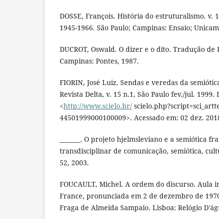
DOSSE, François. História do estruturalismo. v. 
1945-1966. São Paulo; Campinas: Ensaio; Unicam
DUCROT, Oswald. O dizer e o dito. Tradução de
Campinas: Pontes, 1987.
FIORIN, José Luiz. Sendas e veredas da semiótica
Revista Delta, v. 15 n.1, São Paulo fev./jul. 1999.
<
http://www.scielo.br/
scielo.php?script=sci_art
44501999000100009>. Acessado em: 02 dez. 201
_______. O projeto hjelmsleviano e a semiótica fra
transdisciplinar de comunicação, semiótica, cultu
52, 2003.
FOUCAULT, Michel. A ordem do discurso. Aula i
France, pronunciada em 2 de dezembro de 197
Fraga de Almeida Sampaio. Lisboa: Relógio D'ág