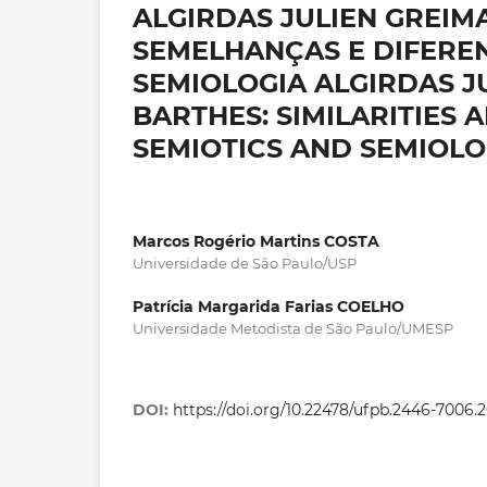
ALGIRDAS JULIEN GREIM
SEMELHANÇAS E DIFEREN
SEMIOLOGIA ALGIRDAS J
BARTHES: SIMILARITIES
SEMIOTICS AND SEMIOL
Marcos Rogério Martins COSTA
Universidade de São Paulo/USP
Patrícia Margarida Farias COELHO
Universidade Metodista de São Paulo/UMESP
DOI:
https://doi.org/10.22478/ufpb.2446-7006.