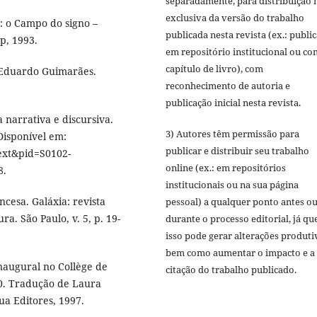
separadamente, para distribuição 
exclusiva da versão do trabalho
1: o Campo do signo –
publicada nesta revista (ex.: publi
p, 1993.
em repositório institucional ou c
capítulo de livro), com
 Eduardo Guimarães.
reconhecimento de autoria e
publicação inicial nesta revista.
 narrativa e discursiva.
3) Autores têm permissão para
 Disponível em:
publicar e distribuir seu trabalho
text&pid=S0102-
online (ex.: em repositórios
8.
institucionais ou na sua página
ncesa. Galáxia: revista
pessoal) a qualquer ponto antes o
ra. São Paulo, v. 5, p. 19-
durante o processo editorial, já qu
isso pode gerar alterações produti
bem como aumentar o impacto e a
naugural no Collège de
citação do trabalho publicado.
0. Tradução de Laura
ua Editores, 1997.