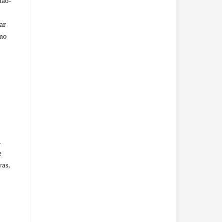
não-
car
omo
u
e
vas,