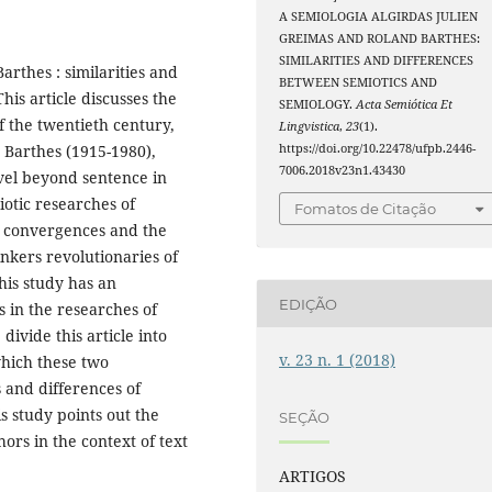
A SEMIOLOGIA ALGIRDAS JULIEN
GREIMAS AND ROLAND BARTHES:
SIMILARITIES AND DIFFERENCES
arthes : similarities and
BETWEEN SEMIOTICS AND
This article discusses the
SEMIOLOGY.
Acta Semiótica Et
f the twentieth century,
Lingvistica
,
23
(1).
https://doi.org/10.22478/ufpb.2446-
 Barthes (1915-1980),
7006.2018v23n1.43430
vel beyond sentence in
iotic researches of
Fomatos de Citação
 convergences and the
nkers revolutionaries of
his study has an
EDIÇÃO
s in the researches of
divide this article into
v. 23 n. 1 (2018)
which these two
s and differences of
is study points out the
SEÇÃO
ors in the context of text
ARTIGOS