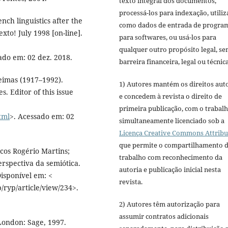
texto integral dos documentos,
processá-los para indexação, utiliz
ch linguistics after the
como dados de entrada de progra
xto! July 1998 [on-line].
para softwares, ou usá-los para
qualquer outro propósito legal, s
ado em: 02 dez. 2018.
barreira financeira, legal ou técnica
reimas (1917–1992).
1) Autores mantém os direitos aut
. Editor of this issue
e concedem à revista o direito de
primeira publicação, com o trabal
tml
>. Acessado em: 02
simultaneamente licenciado sob a
Licença Creative Commons Attribu
que permite o compartilhamento 
cos Rogério Martins;
trabalho com reconhecimento da
rspectiva da semiótica.
autoria e publicação inicial nesta
Disponível em: <
revista.
ryp/article/view/234>.
2) Autores têm autorização para
assumir contratos adicionais
 London: Sage, 1997.