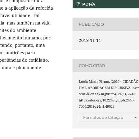
or e compositor Luiz
PDF/A
e a aplicação da referida
ável utilidade. Tal
aula, mas também na vida
PUBLICADO
mites do ambiente
nhecimento humano, por
2019-11-11
 tendo, portanto, uma
o condições para
eriências do cotidiano,
COMO CITAR
o mundo é plenamente
Lúcia Maria Firmo. (2019). CIDADÃO
UMA ABORDAGEM DISCURSIVA.
Act
Semiótica Et Lingvistica
,
24
(1), 2–18.
https://doi.org/10.22478/ufpb.2446-
7006.2019v24n1.49028
Fomatos de Citação