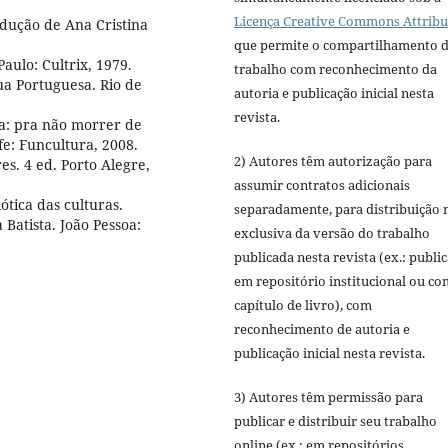
Licença Creative Commons Attribu
radução de Ana Cristina
que permite o compartilhamento 
Paulo: Cultrix, 1979.
trabalho com reconhecimento da
a Portuguesa. Rio de
autoria e publicação inicial nesta
revista.
a: pra não morrer de
fe: Funcultura, 2008.
2) Autores têm autorização para
s. 4 ed. Porto Alegre,
assumir contratos adicionais
tica das culturas.
separadamente, para distribuição 
Batista. João Pessoa:
exclusiva da versão do trabalho
publicada nesta revista (ex.: publi
em repositório institucional ou c
capítulo de livro), com
reconhecimento de autoria e
publicação inicial nesta revista.
3) Autores têm permissão para
publicar e distribuir seu trabalho
online (ex.: em repositórios