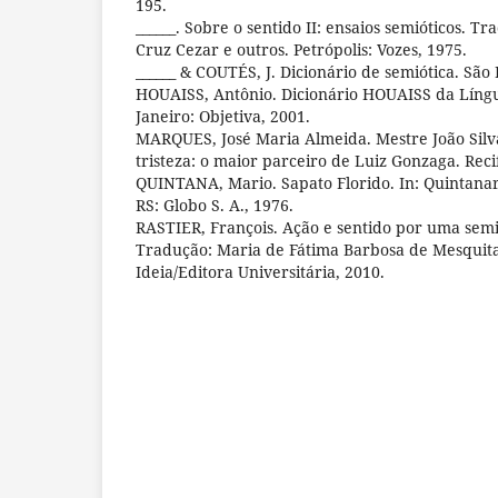
195.
______. Sobre o sentido II: ensaios semióticos. T
Cruz Cezar e outros. Petrópolis: Vozes, 1975.
______ & COUTÉS, J. Dicionário de semiótica. São 
HOUAISS, Antônio. Dicionário HOUAISS da Língu
Janeiro: Objetiva, 2001.
MARQUES, José Maria Almeida. Mestre João Silv
tristeza: o maior parceiro de Luiz Gonzaga. Reci
QUINTANA, Mario. Sapato Florido. In: Quintanare
RS: Globo S. A., 1976.
RASTIER, François. Ação e sentido por uma semió
Tradução: Maria de Fátima Barbosa de Mesquita 
Ideia/Editora Universitária, 2010.