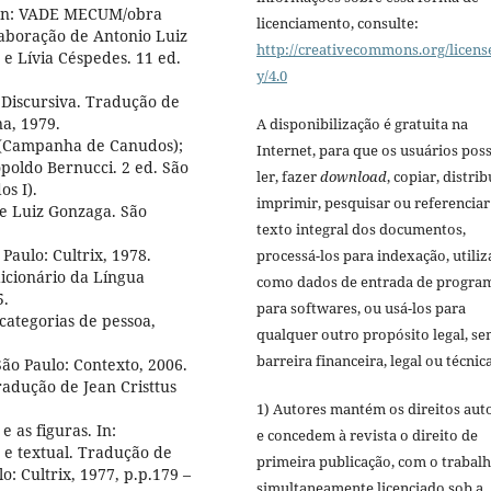
. In: VADE MECUM/obra
licenciamento, consulte:
laboração de Antonio Luiz
http://creativecommons.org/licens
 e Lívia Céspedes. 11 ed.
y/4.0
 Discursiva. Tradução de
a, 1979.
A disponibilização é gratuita na
s (Campanha de Canudos);
Internet, para que os usuários po
opoldo Bernucci. 2 ed. São
ler, fazer
download
, copiar, distrib
os I).
imprimir, pesquisar ou referenciar
e Luiz Gonzaga. São
texto integral dos documentos,
 Paulo: Cultrix, 1978.
processá-los para indexação, utiliz
icionário da Língua
como dados de entrada de progra
5.
para softwares, ou usá-los para
 categorias de pessoa,
qualquer outro propósito legal, s
barreira financeira, legal ou técnica
São Paulo: Contexto, 2006.
adução de Jean Cristtus
1) Autores mantém os direitos aut
e as figuras. In:
e concedem à revista o direito de
 e textual. Tradução de
primeira publicação, com o trabal
: Cultrix, 1977, p.p.179 –
simultaneamente licenciado sob a