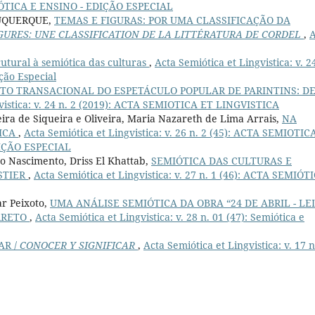
ÓTICA E ENSINO - EDIÇÃO ESPECIAL
BUQUERQUE,
TEMAS E FIGURAS: POR UMA CLASSIFICAÇÃO DA
GURES: UNE CLASSIFICATION DE LA LITTÉRATURA DE CORDEL
,
A
utural à semiótica das culturas
,
Acta Semiótica et Lingvistica: v. 2
ição Especial
ETO TRANSACIONAL DO ESPETÁCULO POPULAR DE PARINTINS: D
gvistica: v. 24 n. 2 (2019): ACTA SEMIOTICA ET LINGVISTICA
eira de Siqueira e Oliveira, Maria Nazareth de Lima Arrais,
NA
ICA
,
Acta Semiótica et Lingvistica: v. 26 n. 2 (45): ACTA SEMIOTIC
DIÇÃO ESPECIAL
do Nascimento, Driss El Khattab,
SEMIÓTICA DAS CULTURAS E
STIER
,
Acta Semiótica et Lingvistica: v. 27 n. 1 (46): ACTA SEMIÓT
ar Peixoto,
UMA ANÁLISE SEMIÓTICA DA OBRA “24 DE ABRIL - LE
RRETO
,
Acta Semiótica et Lingvistica: v. 28 n. 01 (47): Semiótica e
AR /
CONOCER Y SIGNIFICAR
,
Acta Semiótica et Lingvistica: v. 17 n