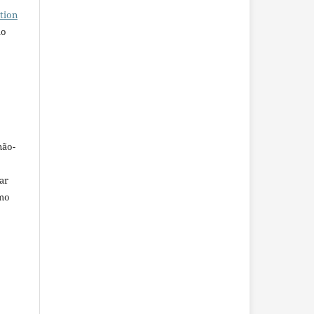
tion
do
não-
car
omo