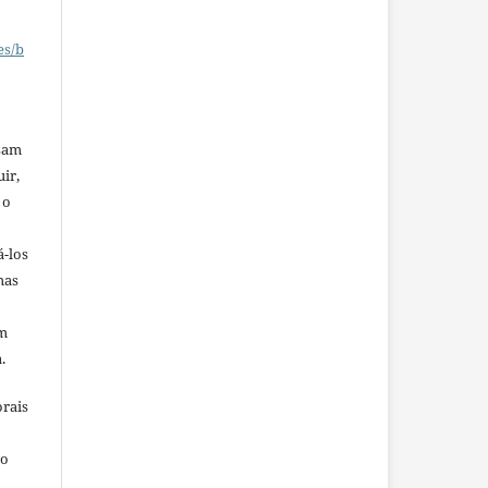
es/b
ssam
uir,
 o
á-los
mas
em
.
orais
ho