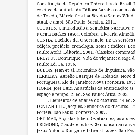
Constituição da República Federativa do Brasil
coletiva de autoria da Editora Saraiva com a co
de Toledo, Márcia Cristina Vaz dos Santos Windt
atual. e ampl. São Paulo: Saraiva, 2011.
COURTÉS, J. Introdução à Semiótica Narrativa e
Norma Backes Tasca. Coimbra: Livraria Almedin
CUNHA, Euclides da. O sertanejo. In: Os sertõe
edição, prefácio, cronologia, notas e índices: Le
Paulo: Ateliê Editorial, 2001. (Clássicos comentad
DREYFUS, Dominique. Vida de viajante: a saga d
Paulo: Ed. 34, 1996.
DUBOIS, Jean et al. Dicionário de linguística. São
FERREIRA, Aurélio Buarque de Holanda. Novo d
Portuguesa. Rio de Janeiro: Nova Fronteira, 197
FIORIN, José Luiz. As astúcias da enunciação: as
espaço e tempo. 2. ed. São Paulo: Ática, 2005.
______. Elementos de análise do discurso. 14 ed. 
FONTANILLE, Jacques. Semiótica do discurso. Tr
Portela. São Paulo: Contexto, 2007.
GREIMAS, Algirdas Julien. Os atuantes, os atores 
BREMOND, Claude e outros. Semiótica narrativa
Jesus Antônio Durigan e Edward Lopes. São Paulo