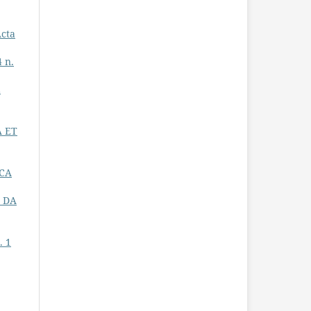
cta
4 n.
E
A ET
ICA
I DA
. 1