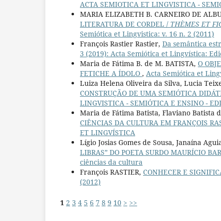
ACTA SEMIOTICA ET LINGVISTICA - SEMI
MARIA ELIZABETH B. CARNEIRO DE AL
LITERATURA DE CORDEL /
THÈMES ET FI
Semiótica et Lingvistica: v. 16 n. 2 (2011)
François Rastier Rastier,
Da semântica estr
3 (2019): Acta Semiótica et Lingvística: Ed
Maria de Fátima B. de M. BATISTA,
O OBJ
FETICHE A ÍDOLO
,
Acta Semiótica et Lin
Luiza Helena Oliveira da Silva, Lucia Teix
CONSTRUÇÃO DE UMA SEMIÓTICA DIDÁT
LINGVISTICA - SEMIÓTICA E ENSINO - E
Maria de Fátima Batista, Flaviano Batista 
CIÊNCIAS DA CULTURA EM FRANÇOIS RA
ET LINGVÍSTICA
Lígio Josias Gomes de Sousa, Janaína Agui
LIBRAS” DO POETA SURDO MAURÍCIO BA
ciências da cultura
François RASTIER,
CONHECER E SIGNIFIC
(2012)
1
2
3
4
5
6
7
8
9
10
>
>>