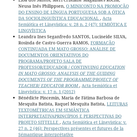
Neusa Inês Philippsen,
O MINICONTO NA PROMOÇÃO
DO ENSINO DE LÍNGUA PORTUGUESA SOB A ÓTICA
DA SOCIOLINGUÍSTICA EDUCACIONAL
,
Acta
Semiótica et Lingvistica: v. 28 n. 2 (47): SEMIÓTICA E
LINGVÍSTICA
Leandra Ines Seganfredo SANTOS, Lucineide SILVA,
Rosinda de Castro Guerra RAMOS,
FORMAÇÃO
CONTINUADA EM MATO GROSSO: ANÁLISE DE
DOCUMENTOS ORIENTATIVOS DO
PROGRAMA/PROJETO SALA DE
PROFESSOR/EDUCADOR /
CONTINUING EDUCATION
IN MATO GROSSO: ANALYSIS OF THE GUIDING
DOCUMENTS OF THE PROGRAMME/PROJECT OF
TEACHER/ EDUCATOR ROOM
,
Acta Semiótica et
Lingvistica: v. 17 n. 1 (2012)
Bénédicte Pincemin, Maria de Fátima Barbosa de
Mesquita Batista, Raquel Mesquita Batista,
LEITURAS
TEXTOMÉTRICAS EM SEMÂNTICA
INTERPRETATIVAPRINCÍPIOS E PERSPECTIVAS DO
PROJETO SITTELLE
,
Acta Semiótica et Lingvistica: v.
27 n. 2 (46): Perspectives présentes et futures de la
Sémantique interprétative