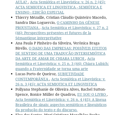
AULA?
,
Acta Semiótica et Lingvistica: v. 26 n. 2 (45):
ACTA SEMIOTICA ET LINGVISTICA - SEMIÓTICA E
ENSINO - EDIÇÃO ESPECIAL
Thierry Mézaille, Cristian Cláudio Quinteiro Macedo,
Sandra Dias Loguercio,
O CAMINHO DA GÊNESE
PROUSTIANA
,
Acta Semiótica et Lingvistica: v. 27 n. 2
(46): Perspectives présentes et futures de la
Sémantique interprétative
Ana Paula P Pinheiro da Silveira, Verônica Braga
Birello,
O DADO DAS EMPRESAS: POSSÍVEIS EFEITOS
DE SENTIDO DE UMA TRADUÇÃO INTERSEMIÓTICA
DA ARTE DE AMAR DE CHIARA LUBICH
,
Acta
Semiótica et Lingvistica: v. 25 n. 3 (44): Chiara Lubich:
quando a Fraternidade se torna uma arte
Lucas Porto de Queiroz,
SUBJETIVDADE
CONTEMPORÂNEA
,
Acta Semiótica et Lingvistica: v.
26 n. 3 (45): ACTA SEMIOTICA ET LINGVISTICA
Pollyana Stephanie de Oliveira Alves, Rachel Sutton-
Spence, Ronice Müller de Quadros,
EU SOU O LIVRO
,
Acta Semiótica et Lingvistica: v. 26 n. 4 (45): A língua
Brasileira de sinais: aspectos semióticos e linguísticos
da produção do texto e do discurso.
Eloa dos Santos, Meri Cristiane Magalhães Rocha,