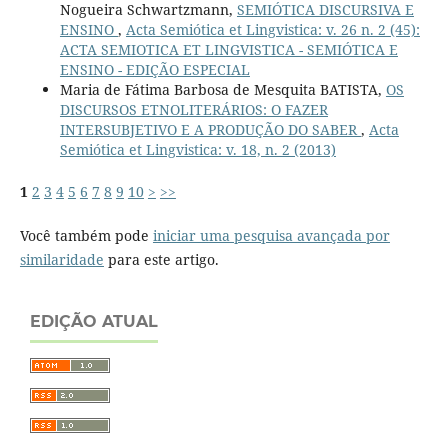
Nogueira Schwartzmann,
SEMIÓTICA DISCURSIVA E
ENSINO
,
Acta Semiótica et Lingvistica: v. 26 n. 2 (45):
ACTA SEMIOTICA ET LINGVISTICA - SEMIÓTICA E
ENSINO - EDIÇÃO ESPECIAL
Maria de Fátima Barbosa de Mesquita BATISTA,
OS
DISCURSOS ETNOLITERÁRIOS: O FAZER
INTERSUBJETIVO E A PRODUÇÃO DO SABER
,
Acta
Semiótica et Lingvistica: v. 18, n. 2 (2013)
1
2
3
4
5
6
7
8
9
10
>
>>
Você também pode
iniciar uma pesquisa avançada por
similaridade
para este artigo.
EDIÇÃO ATUAL