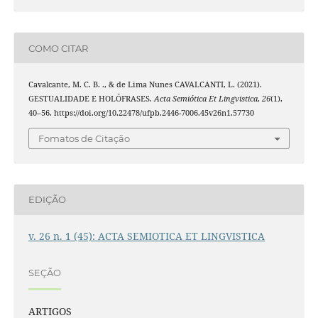
COMO CITAR
Cavalcante, M. C. B. ., & de Lima Nunes CAVALCANTI, L. (2021).
GESTUALIDADE E HOLÓFRASES.
Acta Semiótica Et Lingvistica
,
26
(1),
40–56. https://doi.org/10.22478/ufpb.2446-7006.45v26n1.57730
Fomatos de Citação
EDIÇÃO
v. 26 n. 1 (45): ACTA SEMIOTICA ET LINGVISTICA
SEÇÃO
ARTIGOS