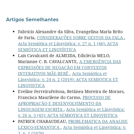
Artigos Semelhantes
Fabrício Alexandre da Silva, Evangelina Maria Brito
de Faria,
CONSIDERAÇÕES SOBRE GESTOS DA FALA
,
Acta Semiótica et Lingvistica: v. 27 n. 1 (46): ACTA
SEMIÓTICA ET LINGVÍSTICA
Laís Cavalcanti de ALMEIDA, Ediclécia MELO,
Marianne C. B. CAVALCANTE,
A EMERGÊNCIA DAS
EXPRESSÕES DE NEGAÇÃO EM CONTEXTOS
INTERATIVOS MÃE-BEBÊ
,
Acta Semiótica et
Lingvistica: v. 24 n. 2 (2019): ACTA SEMIOTICA ET
LINGVISTICA
Eveline FerreiraFeitosa, Betânea Moreira de Moraes,
Francisca Maurilene do Carmo,
PROCESSO DE
APROPRIAÇÃO E DESENVOLVIMENTO DA
LINGUAGEM ESCRITA
,
Acta Semiótica et Lingvistica:
v. 26 n. 3 (45): ACTA SEMIOTICA ET LINGVISTICA
PATRICK CHARAUDEAU,
PROBLEMATICA DA ANALISE
LEXICO-SEMANTICA
,
Acta Semiótica et Lingvistica: v.
3, n. 1 (1979)