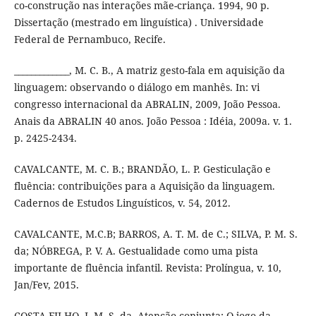
co-construção nas interações mãe-criança. 1994, 90 p.
Dissertação (mestrado em linguística) . Universidade
Federal de Pernambuco, Recife.
_____________, M. C. B., A matriz gesto-fala em aquisição da
linguagem: observando o diálogo em manhês. In: vi
congresso internacional da ABRALIN, 2009, João Pessoa.
Anais da ABRALIN 40 anos. João Pessoa : Idéia, 2009a. v. 1.
p. 2425-2434.
CAVALCANTE, M. C. B.; BRANDÃO, L. P. Gesticulação e
fluência: contribuições para a Aquisição da linguagem.
Cadernos de Estudos Linguísticos, v. 54, 2012.
CAVALCANTE, M.C.B; BARROS, A. T. M. de C.; SILVA, P. M. S.
da; NÓBREGA, P. V. A. Gestualidade como uma pista
importante de fluência infantil. Revista: Prolíngua, v. 10,
Jan/Fev, 2015.
COSTA FILHO, J. M. S. da. Atenção conjunta: O jogo da