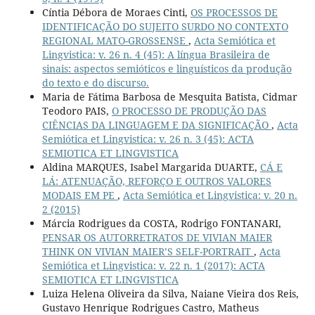
Cíntia Débora de Moraes Cinti,
OS PROCESSOS DE
IDENTIFICAÇÃO DO SUJEITO SURDO NO CONTEXTO
REGIONAL MATO-GROSSENSE
,
Acta Semiótica et
Lingvistica: v. 26 n. 4 (45): A língua Brasileira de
sinais: aspectos semióticos e linguísticos da produção
do texto e do discurso.
Maria de Fátima Barbosa de Mesquita Batista, Cidmar
Teodoro PAIS,
O PROCESSO DE PRODUÇÃO DAS
CIÊNCIAS DA LINGUAGEM E DA SIGNIFICAÇÃO
,
Acta
Semiótica et Lingvistica: v. 26 n. 3 (45): ACTA
SEMIOTICA ET LINGVISTICA
Aldina MARQUES, Isabel Margarida DUARTE,
CÁ E
LÁ: ATENUAÇÃO, REFORÇO E OUTROS VALORES
MODAIS EM PE
,
Acta Semiótica et Lingvistica: v. 20 n.
2 (2015)
Márcia Rodrigues da COSTA, Rodrigo FONTANARI,
PENSAR OS AUTORRETRATOS DE VIVIAN MAIER
THINK ON VIVIAN MAIER’S SELF-PORTRAIT
,
Acta
Semiótica et Lingvistica: v. 22 n. 1 (2017): ACTA
SEMIOTICA ET LINGVISTICA
Luiza Helena Oliveira da Silva, Naiane Vieira dos Reis,
Gustavo Henrique Rodrigues Castro, Matheus