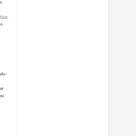
ho
tion
do
não-
car
omo