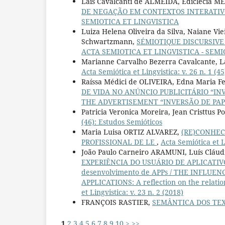
Laís Cavalcanti de ALMEIDA, Ediclécia 
DE NEGAÇÃO EM CONTEXTOS INTERATI
SEMIOTICA ET LINGVISTICA
Luiza Helena Oliveira da Silva, Naiane Vi
Schwartzmann,
SÉMIOTIQUE DISCURSIV
ACTA SEMIOTICA ET LINGVISTICA - SEMI
Marianne Carvalho Bezerra Cavalcante, 
Acta Semiótica et Lingvistica: v. 26 n. 1
Raíssa Médici de OLIVEIRA, Edna Maria 
DE VIDA NO ANÚNCIO PUBLICITÁRIO “INV
THE ADVERTISEMENT “INVERSÃO DE PAP
Patricia Veronica Moreira, Jean Cristtus P
(46): Estudos Semióticos
Maria Luisa ORTIZ ALVAREZ,
(RE)CONHEC
PROFISSIONAL DE LE
,
Acta Semiótica et Li
João Paulo Carneiro ARAMUNI, Luís Cláu
EXPERIÊNCIA DO USUÁRIO DE APLICATIVOS 
desenvolvimento de APPs / THE INFLUE
APPLICATIONS: A reflection on the relati
et Lingvistica: v. 23 n. 2 (2018)
FRANÇOIS RASTIER,
SEMÂNTICA DOS TE
1
2
3
4
5
6
7
8
9
10
>
>>