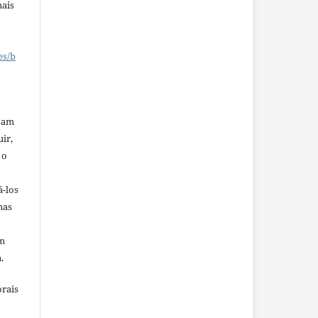
mais
es/b
ssam
uir,
 o
á-los
mas
em
.
orais