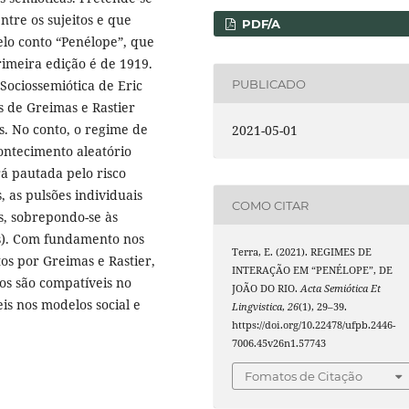
tre os sujeitos e que
PDF/A
elo conto “Penélope”, que
rimeira edição é de 1919.
PUBLICADO
Sociossemiótica de Eric
 de Greimas e Rastier
s. No conto, o regime de
2021-05-01
ontecimento aleatório
rá pautada pelo risco
, as pulsões individuais
COMO CITAR
s, sobrepondo-se às
dos). Com fundamento nos
Terra, E. (2021). REGIMES DE
os por Greimas e Rastier,
INTERAÇÃO EM “PENÉLOPE”, DE
tos são compatíveis no
JOÃO DO RIO.
Acta Semiótica Et
is nos modelos social e
Lingvistica
,
26
(1), 29–39.
https://doi.org/10.22478/ufpb.2446-
7006.45v26n1.57743
Fomatos de Citação