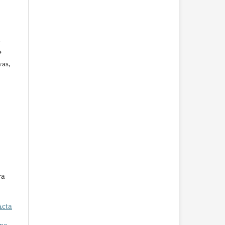
u
e
vas,
ra
Acta