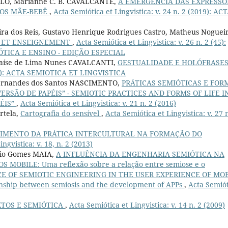
MELO, Marianne C. B. CAVALCANTE,
A EMERGÊNCIA DAS EXPRESSÕ
VOS MÃE-BEBÊ
,
Acta Semiótica et Lingvistica: v. 24 n. 2 (2019): AC
eira dos Reis, Gustavo Henrique Rodrigues Castro, Matheus Noguei
E ET ENSEIGNEMENT
,
Acta Semiótica et Lingvistica: v. 26 n. 2 (45):
ÓTICA E ENSINO - EDIÇÃO ESPECIAL
Laíse de Lima Nunes CAVALCANTI,
GESTUALIDADE E HOLÓFRASE
 (45): ACTA SEMIOTICA ET LINGVISTICA
Fernandes dos Santos NASCIMENTO,
PRÁTICAS SEMIÓTICAS E FOR
ERSÃO DE PAPÉIS” - SEMIOTIC PRACTICES AND FORMS OF LIFE I
ÉIS”
,
Acta Semiótica et Lingvistica: v. 21 n. 2 (2016)
ortela,
Cartografia do sensível
,
Acta Semiótica et Lingvistica: v. 27 n
IMENTO DA PRÁTICA INTERCULTURAL NA FORMAÇÃO DO
ngvistica: v. 18, n. 2 (2013)
dio Gomes MAIA,
A INFLUÊNCIA DA ENGENHARIA SEMIÓTICA NA
MOBILE: Uma reflexão sobre a relação entre semiose e o
NCE OF SEMIOTIC ENGINEERING IN THE USER EXPERIENCE OF MO
onship between semiosis and the development of APPs
,
Acta Semiót
XTOS E SEMIÓTICA
,
Acta Semiótica et Lingvistica: v. 14 n. 2 (2009)