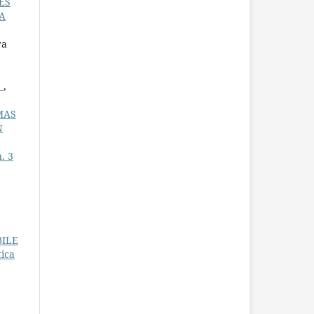
ES
TA
ra
S
,
MAS
N
. 3
BILE
ica