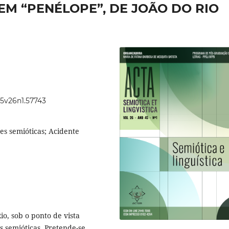
EM “PENÉLOPE”, DE JOÃO DO RIO
45v26n1.57743
es semióticas; Acidente
io, sob o ponto de vista
s semióticas. Pretende-se