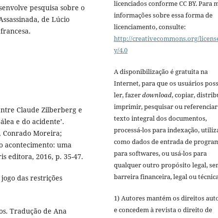
licenciados conforme CC BY. Para 
senvolve pesquisa sobre o
informações sobre essa forma de
Assassinada, de Lúcio
licenciamento, consulte:
francesa.
http://creativecommons.org/licens
y/4.0
A disponibilização é gratuita na
Internet, para que os usuários po
ler, fazer
download
, copiar, distrib
imprimir, pesquisar ou referenciar
ntre Claude Zilberberg e
texto integral dos documentos,
álea e do acidente’.
processá-los para indexação, utiliz
, Conrado Moreira;
como dados de entrada de progra
do acontecimento: uma
para softwares, ou usá-los para
 editora, 2016, p. 35-47.
qualquer outro propósito legal, s
barreira financeira, legal ou técnica
jogo das restrições
1) Autores mantém os direitos aut
e concedem à revista o direito de
cos. Tradução de Ana