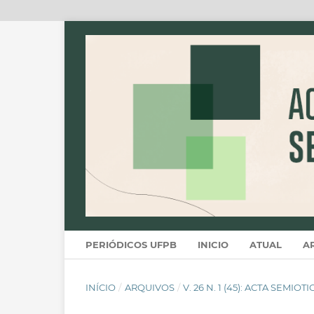
PERIÓDICOS UFPB
INICIO
ATUAL
A
INÍCIO
/
ARQUIVOS
/
V. 26 N. 1 (45): ACTA SEMIOT