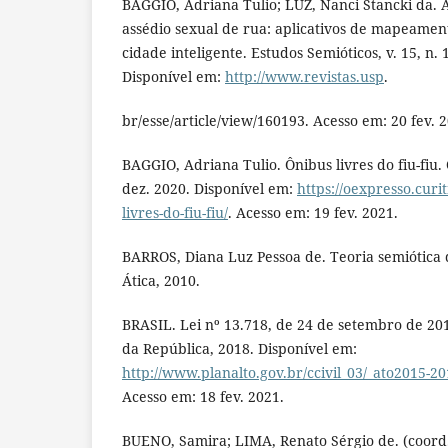
BAGGIO, Adriana Tulio; LUZ, Nanci Stancki da. 
assédio sexual de rua: aplicativos de mapeament
cidade inteligente. Estudos Semióticos, v. 15, n. 
Disponível em:
http://www.revistas.usp
.
br/esse/article/view/160193. Acesso em: 20 fev. 
BAGGIO, Adriana Tulio. Ônibus livres do fiu-fiu.
dez. 2020. Disponível em:
https://oexpresso.curi
livres-do-fiu-fiu/
. Acesso em: 19 fev. 2021.
BARROS, Diana Luz Pessoa de. Teoria semiótica d
Ática, 2010.
BRASIL. Lei nº 13.718, de 24 de setembro de 2018
da República, 2018. Disponível em:
http://www.planalto.gov.br/ccivil_03/_ato2015-2
Acesso em: 18 fev. 2021.
BUENO, Samira; LIMA, Renato Sérgio de. (coord.