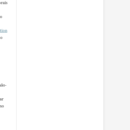
orais
ho
tion
do
não-
car
omo