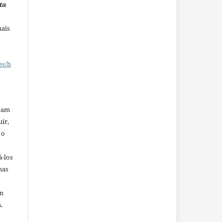
ta
mais
es/b
ssam
uir,
 o
á-los
mas
em
.