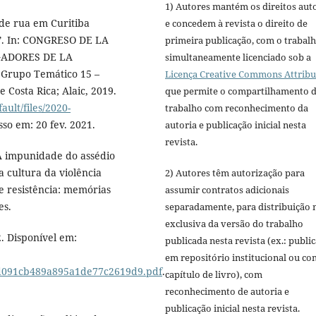
1) Autores mantém os direitos aut
 de rua em Curitiba
e concedem à revista o direito de
u”. In: CONGRESO DE LA
primeira publicação, com o trabal
GADORES DE LA
simultaneamente licenciado sob a
 Grupo Temático 15 –
Licença Creative Commons Attribu
 Costa Rica; Alaic, 2019.
que permite o compartilhamento 
fault/files/2020-
trabalho com reconhecimento da
sso em: 20 fev. 2021.
autoria e publicação inicial nesta
revista.
A impunidade do assédio
a cultura da violência
2) Autores têm autorização para
 e resistência: memórias
assumir contratos adicionais
es.
separadamente, para distribuição 
exclusiva da versão do trabalho
2. Disponível em:
publicada nesta revista (ex.: publi
em repositório institucional ou c
1d091cb489a895a1de77c2619d9.pdf
.
capítulo de livro), com
reconhecimento de autoria e
publicação inicial nesta revista.