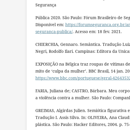
Segurança
Pública 2020. São Paulo: Fórum Brasileiro de Se
Disponível em:
https://forumseguranca.org.br/an
seguranca-publica/
. Acesso em: 18 fev. 2021.
CHIERCHIA, Gennaro. Semântica. Tradução Luiz 
Negri, Rodolfo Ilari. Campinas: Editora da Unic
EXPOSIÇÃO na Bélgica traz roupas de vítimas d
mito de ‘culpa da mulher’. BBC Brasil, 14 jan. 2
https://www.bbc.com/portuguese/geral-4264353
FARIA, Juliana de; CASTRO, Bárbara. Meu corpo
a violência contra a mulher. São Paulo: Companh
GREIMAS, Algirdas Julien. Semiótica figurativa e 
Tradução I. Assis Silva. In: OLIVEIRA, Ana Claudi
plástica. São Paulo: Hacker Editores, 2004. p. 75