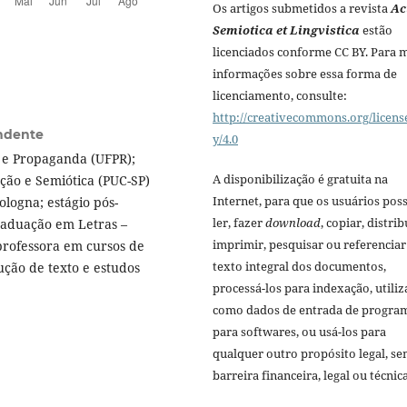
Os artigos submetidos a revista
Ac
Semiotica et Lingvistica
estão
licenciados conforme CC BY. Para 
informações sobre essa forma de
licenciamento, consulte:
http://creativecommons.org/licens
ndente
y/4.0
 e Propaganda (UFPR);
A disponibilização é gratuita na
ão e Semiótica (PUC-SP)
Internet, para que os usuários po
logna; estágio pós-
ler, fazer
download
, copiar, distrib
raduação em Letras –
imprimir, pesquisar ou referenciar
professora em cursos de
texto integral dos documentos,
ução de texto e estudos
processá-los para indexação, utiliz
como dados de entrada de progra
para softwares, ou usá-los para
qualquer outro propósito legal, s
barreira financeira, legal ou técnica