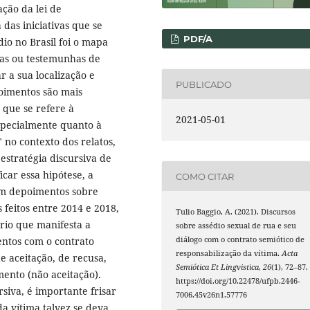
ção da lei de
das iniciativas que se
PDF/A
io no Brasil foi o mapa
mas ou testemunhas de
r a sua localização e
PUBLICADO
oimentos são mais
 que se refere à
2021-05-01
especialmente quanto à
 no contexto dos relatos,
estratégia discursiva de
icar essa hipótese, a
COMO CITAR
 em depoimentos sobre
 feitos entre 2014 e 2018,
Tulio Baggio, A. (2021). Discursos
rio que manifesta a
sobre assédio sexual de rua e seu
entos com o contrato
diálogo com o contrato semiótico de
responsabilização da vítima.
Acta
e aceitação, de recusa,
Semiótica Et Lingvistica
,
26
(1), 72–87.
ento (não aceitação).
https://doi.org/10.22478/ufpb.2446-
siva, é importante frisar
7006.45v26n1.57776
a vítima talvez se deva