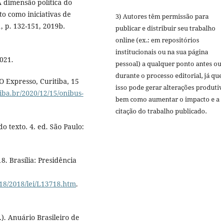
A dimensão política do
o como iniciativas de
3) Autores têm permissão para
1, p. 132-151, 2019b.
publicar e distribuir seu trabalho
online (ex.: em repositórios
institucionais ou na sua página
2021.
pessoal) a qualquer ponto antes o
durante o processo editorial, já qu
 O Expresso, Curitiba, 15
isso pode gerar alterações produti
tiba.br/2020/12/15/onibus-
bem como aumentar o impacto e a
citação do trabalho publicado.
o texto. 4. ed. São Paulo:
. Brasília: Presidência
018/2018/lei/L13718.htm
.
). Anuário Brasileiro de