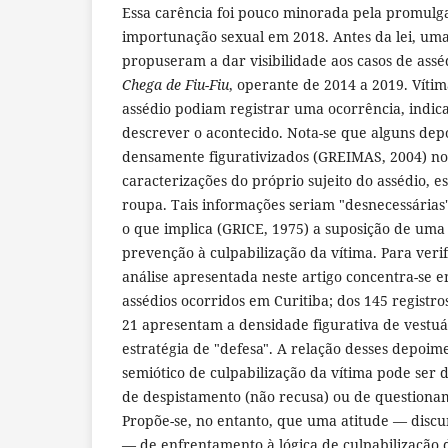
Essa carência foi pouco minorada pela promulga
importunação sexual em 2018. Antes da lei, uma 
propuseram a dar visibilidade aos casos de asséd
Chega de Fiu-Fiu
, operante de 2014 a 2019. Víti
assédio podiam registrar uma ocorrência, indica
descrever o acontecido. Nota-se que alguns dep
densamente figurativizados (GREIMAS, 2004) no
caracterizações do próprio sujeito do assédio, 
roupa. Tais informações seriam "desnecessárias"
o que implica (GRICE, 1975) a suposição de uma 
prevenção à culpabilização da vítima. Para verif
análise apresentada neste artigo concentra-se
assédios ocorridos em Curitiba; dos 145 registros
21 apresentam a densidade figurativa de vestuá
estratégia de "defesa". A relação desses depoim
semiótico de culpabilização da vítima pode ser d
de despistamento (não recusa) ou de questionam
Propõe-se, no entanto, que uma atitude — discur
— de enfrentamento à lógica de culpabilização d