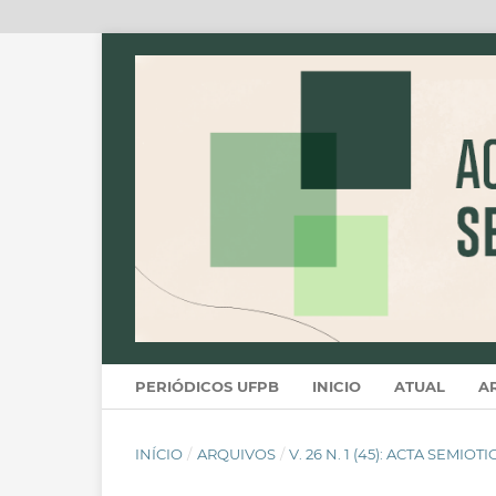
PERIÓDICOS UFPB
INICIO
ATUAL
A
INÍCIO
/
ARQUIVOS
/
V. 26 N. 1 (45): ACTA SEMIOT