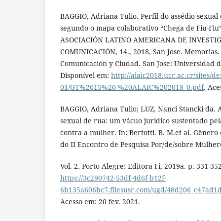
BAGGIO, Adriana Tulio. Perfil do assédio sexual
segundo o mapa colaborativo “Chega de Fiu-Fi
ASOCIACIÓN LATINO AMERICANA DE INVESTI
COMUNICACIÓN, 14., 2018, San Jose. Memorias.
Comunicación y Ciudad. San Jose: Universidad de
Disponível em:
http://alaic2018.ucr.ac.cr/sites/de
01/GT%2015%20-%20ALAIC%202018_0.pdf
. Ace
BAGGIO, Adriana Tulio; LUZ, Nanci Stancki da. 
sexual de rua: um vácuo jurídico sustentado pel
contra a mulher. In: Bertotti. B. M.et al. Gênero
do II Encontro de Pesquisa Por/de/sobre Mulher
Vol. 2. Porto Alegre: Editora Fi, 2019a. p. 331-35
https://3c290742-53df-4d6f-b12f-
6b135a606bc7.filesusr.com/ugd/48d206_c47ad
Acesso em: 20 fev. 2021.