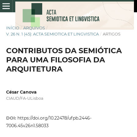
INÍCIO
/
ARQUIVOS
/
V. 26 N. 1 (45): ACTA SEMIOTICA ET LINGVISTICA
/
ARTIGOS
CONTRIBUTOS DA SEMIÓTICA
PARA UMA FILOSOFIA DA
ARQUITETURA
César Canova
CIAUD/FA-ULisboa
DOI:
https://doi.org/10.22478/ufpb.2446-
7006.45v26n1.58033