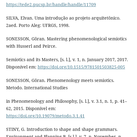
https://tede2.pucsp.br/handle/handle/11709
SILVA, Elvan. Uma introdução ao projeto arquitetônico.
2aed. Porto Aleg: UFRGS, 1998.
SONESSON, Göran. Mastering phenomenological semiotics
with Husserl and Peirce.
Semiotics and its Masters, [s. l.], v. 1, n. January 2017, 2017.
Disponível em:
https://doi.org/10.1515/9781501503825-005
SONESSON, Göran. Phenomenology meets semiotics.
Metodo. International Studies
in Phenomenology and Philosophy, [s. l.], v. 3.1, n. 1, p. 41–
62, 2015. Disponível em:
https://doi.org/10.19079/metodo.3.1.41
STINY, G. Introduction to shape and shape grammars.
Environment and Planning B, [s.l.], v. 7, n. November, p.