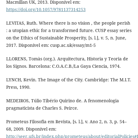
Macmillan UK, 2013. Disponível em:
https://doi.org/10.1057/9781137314253
LEVITAS, Ruth. Where there is no vision , the people perish
: a utopian ethic for a transformed future. CUSP essay series
on the Ethics of Sustainable Prosperity, [s. l.], v. 5, n. June,
2017. Disponível em: cusp.ac.uk/essay/m1-5
LLORENS, Tomàs (org.). Arquitectura, Historia y Teoria de
los Signos. Barcelona: C.O.A.C.B./La Gaya Ciencia, 1974.
LYNCH, Kevin. The Image of the City. Cambridge: The M.I.T.
Press, 1990.
MEDEIROS, Túlio Tibério Quirino de. A fenomenologia
pragmaticista de Charles S. Peirce.
Prometeus Filosofia em Revista, [s. l.], v. Ano 2, n. 3, p. 54–
68, 2009. Disponível em:
http://seer.ufs.br/index.php/prometeus/about/editorialPolicie