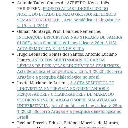
Antonio Tadeu Gomes de AZEVEDO, Neusa Inês
PHILIPPSEN,
PROJETO ATLAS LINGUÍSTICO DO
NORTE DO ESTADO DE MATO GROSSO: REFLEXÕES
SEMÂNTICO-LEXICAIS
,
Acta Semiótica et Lingvistica:
v. 19, n. 1 (2014)
Gilmar Montargil, Prof. Lourdes Remenche,
INTERAÇÕES DISCURSIVAS NAS STREAMS DE SAMIRA
CLOSE
,
Acta Semiótica et Lingvistica: v. 26 n. 3 (45):
ACTA SEMIOTICA ET LINGVISTICA
Hugo Leonardo Gomes dos Santos, Antônio Luciano
Pontes,
ASPECTOS MULTIMODAIS DE CARTAS
LÉXICAS DE DOIS ATLAS LINGUÍSTICOS CEARENSES
,
Acta Semiótica et Lingvistica: v. 25 n. 1 (2020): Socorro
Aragão e a pesquisa dialetológica no Brasil
Josete Marinho de Lucena,
A ACTA SEMIOTICA ET
LINGVISTICA ENTREVISTA EX-ORIENTANDOS E
PESQUISADORES COLABORADORES DE MARIA DO
SOCORRO SILVA DE ARAGÃO SOBRE SUA ATUAÇÃO
UNIVERSITÁRIA
,
Acta Semiótica et Lingvistica: v. 25 n.
1 (2020): Socorro Aragão e a pesquisa dialetológica no
Brasil
Eveline FerreiraFeitosa, Betânea Moreira de Moraes,