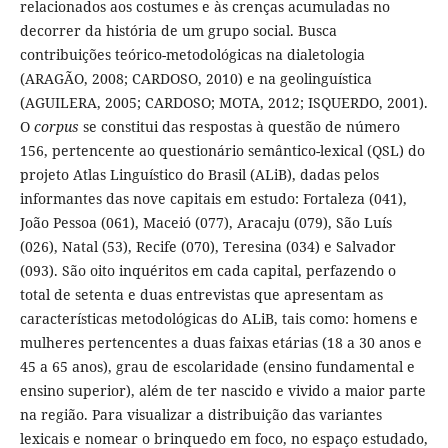
relacionados aos costumes e às crenças acumuladas no
decorrer da história de um grupo social. Busca
contribuições teórico-metodológicas na dialetologia
(ARAGÃO, 2008; CARDOSO, 2010) e na geolinguística
(AGUILERA, 2005; CARDOSO; MOTA, 2012; ISQUERDO, 2001).
O
corpus
se constitui das respostas à questão de número
156, pertencente ao questionário semântico-lexical (QSL) do
projeto Atlas Linguístico do Brasil (ALiB), dadas pelos
informantes das nove capitais em estudo: Fortaleza (041),
João Pessoa (061), Maceió (077), Aracaju (079), São Luís
(026), Natal (53), Recife (070), Teresina (034) e Salvador
(093). São oito inquéritos em cada capital, perfazendo o
total de setenta e duas entrevistas que apresentam as
características metodológicas do ALiB, tais como: homens e
mulheres pertencentes a duas faixas etárias (18 a 30 anos e
45 a 65 anos), grau de escolaridade (ensino fundamental e
ensino superior), além de ter nascido e vivido a maior parte
na região. Para visualizar a distribuição das variantes
lexicais e nomear o brinquedo em foco, no espaço estudado,