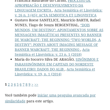
Francisca Maurilene do Carmo,
PROCESSO DE
APROPRIAÇÃO E DESENVOLVIMENTO DA
LINGUAGEM ESCRITA
,
Acta Semiótica et Lingvistica:
v. 26 n. 3 (45): ACTA SEMIOTICA ET LINGVISTICA
Gustavo Roese SANFELICE, Mauricio BARTH, Rafael
NUNES, Tiago de Souza BERGENTHAL,
“DOIS
MUNDOS, UM DESTINO”: APONTAMENTOS SOBRE AS
MENSAGENS IMAGÉTICAS PRESENTES NO BANNER
DE WARCRAFT: THE BEGINNING “TWO WORLDS, A
DESTINY”: POINTS ABOUT IMAGING MESSAGE OF
BANNER WARCRAFT: THE BEGINNING
,
Acta
Semiótica et Lingvistica: v. 23 n. 1 (2018)
Maria do Socorro Silva DE ARAGÃO,
SINÔNIMOS E
PARASSINÔNIMOS EM CAPITAIS DO NORDESTE
BRASILEIRO: DADOS DO ALiB
,
Acta Semiótica et
Lingvistica: v. 19, n. 1 (2014)
1
2
3
4
5
6
7
8
9
>
>>
Você também pode
iniciar uma pesquisa avançada por
similaridade
para este artigo.