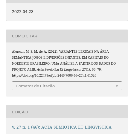
2022-04-23
COMO CITAR
Alencar, M. S. M. de A. (2022). VARIANTES LEXICAIS NA ÁREA
SEMÂNTICA JOGOS E DIVERSÕES INFANTIS, EM CAPITAIS DO
NORDESTE BRASILEIRO: UMA ANÁLISE A PARTIR DOS DADOS DO
PROJETO ALIB.
Acta Semiótica Et Lingvistica
,
27
(1), 66–79.
https://doi.org/10.22478/ufpb.2446-7006.46v27n1.61326
Fomatos de Citação
EDIÇÃO
v. 27 n. 1 (46): ACTA SEMIÓTICA ET LINGVÍSTICA