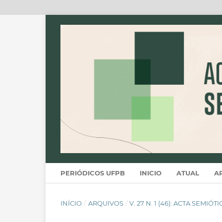
PERIÓDICOS UFPB
INICIO
ATUAL
A
INÍCIO
/
ARQUIVOS
/
V. 27 N. 1 (46): ACTA SEMIÓT