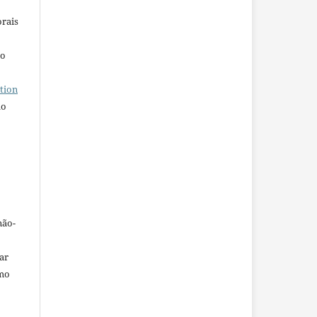
orais
ho
tion
do
não-
car
omo