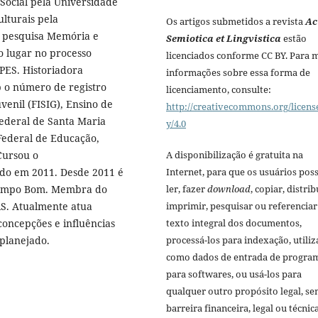
Social pela Universidade
lturais pela
Os artigos submetidos a revista
Ac
e pesquisa Memória e
Semiotica et Lingvistica
estão
o lugar no processo
licenciados conforme CC BY. Para 
APES. Historiadora
informações sobre essa forma de
 o número de registro
licenciamento, consulte:
venil (FISIG), Ensino de
http://creativecommons.org/licens
Federal de Santa Maria
y/4.0
Federal de Educação,
Cursou o
A disponibilização é gratuita na
uído em 2011. Desde 2011 é
Internet, para que os usuários po
Campo Bom. Membra do
ler, fazer
download
, copiar, distrib
S. Atualmente atua
imprimir, pesquisar ou referenciar
oncepções e influências
texto integral dos documentos,
 planejado.
processá-los para indexação, utiliz
como dados de entrada de progra
para softwares, ou usá-los para
qualquer outro propósito legal, s
barreira financeira, legal ou técnica