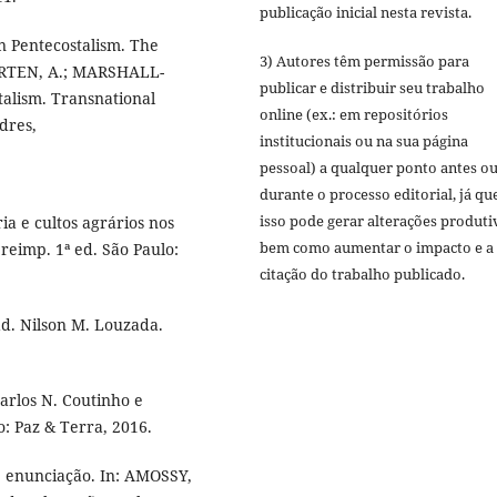
publicação inicial nesta revista.
an Pentecostalism. The
3) Autores têm permissão para
CORTEN, A.; MARSHALL-
publicar e distribuir seu trabalho
talism. Transnational
online (ex.: em repositórios
dres,
institucionais ou na sua página
pessoal) a qualquer ponto antes o
durante o processo editorial, já qu
isso pode gerar alterações produti
ia e cultos agrários nos
bem como aumentar o impacto e a
 reimp. 1ª ed. São Paulo:
citação do trabalho publicado.
ad. Nilson M. Louzada.
arlos N. Coutinho e
: Paz & Terra, 2016.
 enunciação. In: AMOSSY,