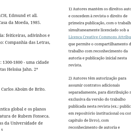
1) Autores mantém os direitos aut
ACH, Edmund et all.
e concedem à revista o direito de
asa da Moeda, 1985.
primeira publicação, com o trabal
simultaneamente licenciado sob a
 feiticeiras, adivinhos e
Licença Creative Commons Attribu
lo: Companhia das Letras,
que permite o compartilhamento 
trabalho com reconhecimento da
autoria e publicação inicial nesta
: 1300-1800 - uma cidade
revista.
as Heloísa Jahn. 2ª
2) Autores têm autorização para
assumir contratos adicionais
 Carlos Aboim de Brito.
separadamente, para distribuição 
exclusiva da versão do trabalho
publicada nesta revista (ex.: publi
tica global e os planos
em repositório institucional ou c
teratura de Rubem Fonseca.
capítulo de livro), com
as da Universidade de
reconhecimento de autoria e
11.