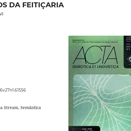
S DA FEITIÇARIA
AS
46v27n1.61556
dia Stream, Semântica