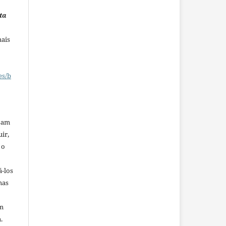
ta
mais
es/b
ssam
uir,
 o
á-los
mas
em
.