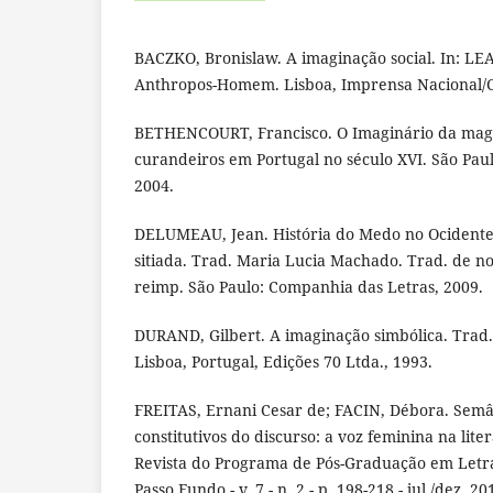
BACZKO, Bronislaw. A imaginação social. In: LE
Anthropos-Homem. Lisboa, Imprensa Nacional/C
BETHENCOURT, Francisco. O Imaginário da magia:
curandeiros em Portugal no século XVI. São Pau
2004.
DELUMEAU, Jean. História do Medo no Ocidente
sitiada. Trad. Maria Lucia Machado. Trad. de not
reimp. São Paulo: Companhia das Letras, 2009.
DURAND, Gilbert. A imaginação simbólica. Trad.
Lisboa, Portugal, Edições 70 Ltda., 1993.
FREITAS, Ernani Cesar de; FACIN, Débora. Semân
constitutivos do discurso: a voz feminina na li
Revista do Programa de Pós-Graduação em Letr
Passo Fundo - v. 7 - n. 2 - p. 198-218 - jul./dez. 20