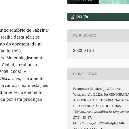
PDF/A
Mundo sombrio de Sabrina”
PUBLICADO
escolha desta série se
into do apresentado na
2022-04-23
da de 1990.
aria. Metodologicamente,
a Global, arcabouço
005; 2008). As
COMO CITAR
 Discursivo
, claramente
marcado as manifestações
Fernandes Martins, J., & Duarte
edita-se ser o elemento
Wingert, V. . (2022). DA CENOGRAFI
gida por esta produção
AO ETHOS DA FEITIÇARIA: SABRINA
DE APRENDIZ À SENHORA DAS
TREVAS.
Acta Semiótica Et Lingvistica
27
(1), 33–47.
https://doi.org/10.22478/ufpb.2446-
7006.46v27n1.61556