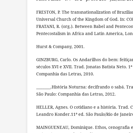
FRESTON, P. The transnationalization of Brazili
Universal Church of the Kingdom of God. In: 
FRATANI, R. (org.). Between Babel and Pentecos
Pentecostalism in Africa and Latin America, Lon
Hurst & Company, 2001.
GINZBURG, Carlo. Os Andarilhos do bem: feitiçar
séculos XVI e XVII. Trad. Jonatas Batista Neto. 1ª
Companhia das Letras, 2010.
________.História Noturna: decifrando o sabá. Tr
São Paulo: Companhia das Letras, 2012.
HELLER, Agnes. O cotidiano e a história. Trad. C
Leandro Konder.11ª ed. São Paulo/Rio de Janeiro
MAINGUENEAU, Dominique. Ethos, cenografia e