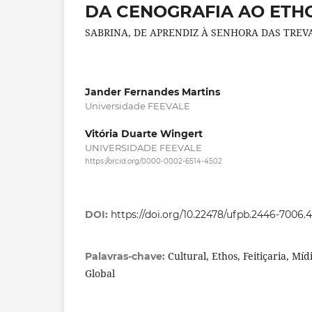
DA CENOGRAFIA AO ETHO
SABRINA, DE APRENDIZ À SENHORA DAS TREV
Jander Fernandes Martins
Universidade FEEVALE
Vitória Duarte Wingert
UNIVERSIDADE FEEVALE
https://orcid.org/0000-0002-6514-4502
DOI:
https://doi.org/10.22478/ufpb.2446-7006.
Cultural, Ethos, Feitiçaria, Mí
Palavras-chave:
Global