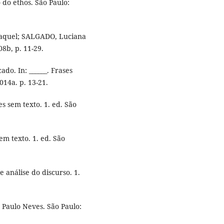
 do ethos. São Paulo:
 Raquel; SALGADO, Luciana
08b, p. 11-29.
do. In: ______. Frases
014a. p. 13-21.
es sem texto. 1. ed. São
sem texto. 1. ed. São
 e análise do discurso. 1.
 Paulo Neves. São Paulo: