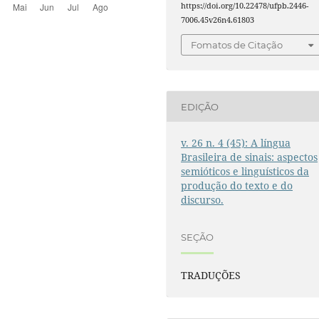
https://doi.org/10.22478/ufpb.2446-
7006.45v26n4.61803
Fomatos de Citação
EDIÇÃO
v. 26 n. 4 (45): A língua
Brasileira de sinais: aspectos
semióticos e linguísticos da
produção do texto e do
discurso.
SEÇÃO
TRADUÇÕES