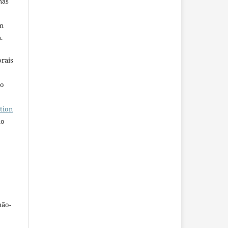
mas
em
.
orais
ho
tion
do
não-