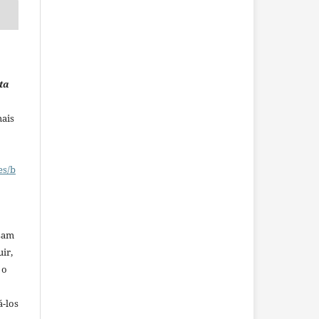
ta
mais
es/b
ssam
uir,
 o
á-los