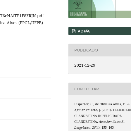
o/T6cNAlTP1F8ZRJN.pdf
eira Alves (PPGL/UFPB)
PDF/A
PUBLICADO
2021-12-29
COMO CITAR
Lispector, C., de Oliveira Alves, E., &
Aguiar Peixoto, J. (2021). FELICIDAD
CLANDESTINA IN FELICIDADE
CLANDESTINA.
Acta Semiótica Et
Lingvistica
,
26
(4), 155–163.