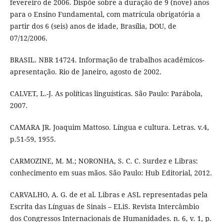
fevereiro de 2006. Dispõe sobre a duração de 9 (nove) anos
para o Ensino Fundamental, com matrícula obrigatória a
partir dos 6 (seis) anos de idade, Brasília, DOU, de
07/12/2006.
BRASIL. NBR 14724. Informação de trabalhos acadêmicos-
apresentação. Rio de Janeiro, agosto de 2002.
CALVET, L.-J. As políticas linguísticas. São Paulo: Parábola,
2007.
CAMARA JR. Joaquim Mattoso. Língua e cultura. Letras. v.4,
p.51-59, 1955.
CARMOZINE, M. M.; NORONHA, S. C. C. Surdez e Libras:
conhecimento em suas mãos. São Paulo: Hub Editorial, 2012.
CARVALHO, A. G. de et al. Libras e ASL representadas pela
Escrita das Línguas de Sinais – ELiS. Revista Intercâmbio
dos Congressos Internacionais de Humanidades. n. 6, v. 1, p.