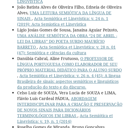
LINGVÍSTICA
João Batista Alves de Oliveira Filho, Edneia de Oliveira
Alves,
UMA LEITURA SEMIÓTICA DA LÍNGUA DE
SINAIS
,
Acta Semiótica et Lingvistica: v. 24 n. 1
(2019): Acta Semiotica et Lingvistica
Lígio Josias Gomes de Sousa, Janaína Aguiar Peixoto,
UMA ANÁLISE SEMIÓTICA DA OBRA “24 DE ABRIL -
LEI DA LIBRAS” DO POETA SURDO MAURÍCIO
BARRETO
,
Acta Semiótica et Lingvistica: v. 28 n. 01
(47): Semiótica e ciências da cultura
Danúbia Cabral, Aline Frutuoso,
O PROFESSOR DE
LÍNGUA PORTUGUESA COMO ELABORADOR DE SEU
PRÓPRIO MATERIAL DIDÁTICO PARA O ALUNO SURDO
,
Acta Semiótica et Lingvistica: v. 26 n. 4 (45): A língua
Brasileira de sinais: aspectos semióticos e linguísticos
da produção do texto e do discurso.
Celso Luiz de SOUZA, Vera Lucia de SOUZA e LIMA,
Flávio Luís Cardeal PÁDUA,
ABORDAGEM
INTERDISCIPLINAR PARA A CRIAÇÃO E PRESERVAÇÃO
DE NOVOS SINAIS PARA DICIONÁRIOS
TERMINOLÓGICOS EM LIBRAS
,
Acta Semiótica et
Lingvistica: v. 19, n. 1 (2014)
Roselba Gomes de Miranda, Bruno Gonçalves