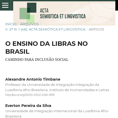
INÍCIO
/
ARQUIVOS
/
V. 27 N. 1 (46): ACTA SEMIÓTICA ET LINGVÍSTICA
/
ARTIGOS
O ENSINO DA LIBRAS NO
BRASIL
CAMINHO PARA INCLUSÃO SOCIAL
Alexandre Antonio Timbane
Professor da Universidade de Integração Integração da
Lusofonia Afro-Brasileira, Instituto de Humanidades e Letras
http://orcid.org/0000-0002-2061-9391
Everton Pereira da Silva
Universidade de Integração Internacional da Lusofonia Afro-
Brasileira